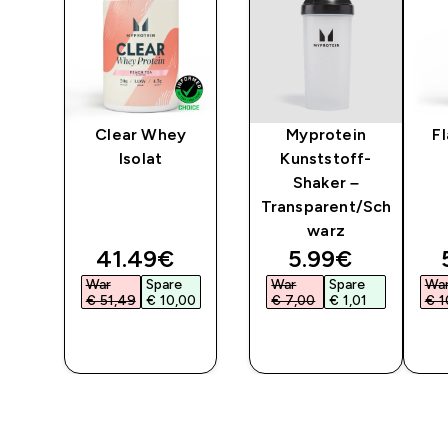
y
Clear Whey
Myprotein
F
Isolat
Kunststoff-
Shaker –
Transparent/Sch
warz
ted price
discounted price
discounted pr
41.49€‎
5.99€‎
War
Spare
War
Spare
Wa
0‎
€ 51,49‎
€ 10,00‎
€ 7,00‎
€ 1,01‎
€ 1
F
SOFORTKAUF
SOFORTKAUF
SO