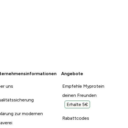
ternehmensinformationen
Angebote
er uns
Empfehle Myprotein
deinen Freunden
alitätssicherung
Erhalte 5€
klärung zur modernen
Rabattcodes
laverei