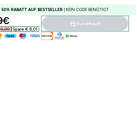
U 50% RABATT AUF BESTSELLER
| KEIN CODE BENÖTIGT
ounted price
9€‎
Ausverkauft
0,00‎
Spare € 8,01‎