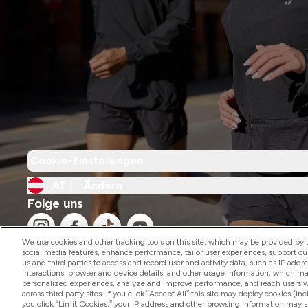
Cookie-Einstellungen
AT |
Ändern
Folge uns
We use cookies and other tracking tools on this site, which may be provided by th
social media features, enhance performance, tailor user experiences, support ou
us and third parties to access and record user and activity data, such as IP addr
interactions, browser and device details, and other usage information, which m
personalized experiences, analyze and improve performance, and reach users wi
2026 The Hut.com Ltd
across third party sites. If you click “Accept All” this site may deploy cookies (inc
you click “Limit Cookies,” your IP address and other browsing information may sti