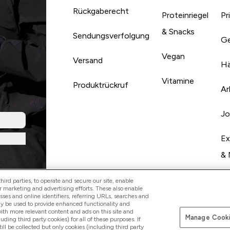
Rückgaberecht
Proteinriegel
Pr
& Snacks
Sendungsverfolgung
Ge
Vegan
Versand
Hä
Vitamine
Produktrückruf
Ar
Jo
Ex
& 
ird parties, to operate and secure our site, enable
r marketing and advertising efforts. These also enable
esses and online identifiers, referring URLs, searches and
ay be used to provide enhanced functionality and
th more relevant content and ads on this site and
Manage Cooki
Sicher zahle
luding third party cookies) for all of these purposes. If
ll be collected but only cookies (including third party