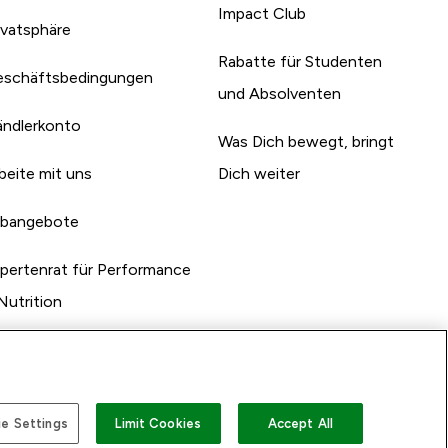
Impact Club
ivatsphäre
Rabatte für Studenten
schäftsbedingungen
und Absolventen
ndlerkonto
Was Dich bewegt, bringt
beite mit uns
Dich weiter
bangebote
pertenrat für Performance
Nutrition
e Settings
Limit Cookies
Accept All
n mit