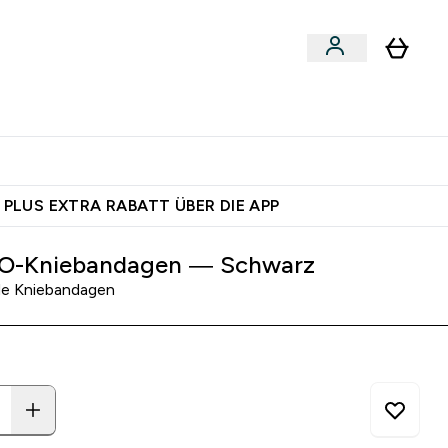
 nach Aktivität
bmenu
essories submenu
Enter Shoppe nach Aktivität submenu
⌄
 dich – bereit?
 PLUS EXTRA RABATT ÜBER DIE APP
O-Kniebandagen — Schwarz
de Kniebandagen