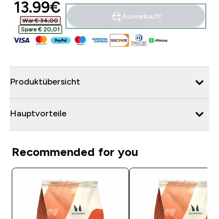
discounted price
13.99€‎
Ausverkauft
War € 34,00‎
Spare € 20,01‎
Produktübersicht
Hauptvorteile
Recommended for you