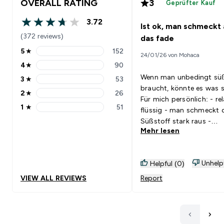
OVERALL RATING
3
Geprüfter Kauf
3.72
Ist ok, man schmeckt
3.72 out of 5 stars
(372 reviews)
das fade
5
★
152
24/01/26 von Mohaca
5 stars rating 152 reviews
4
★
90
4 stars rating 90 reviews
Wenn man unbedingt sü
3
★
53
3 stars rating 53 reviews
braucht, könnte es was s
2
★
26
2 stars rating 26 reviews
Für mich persönlich: - relativ
1
★
51
flüssig - man schmeckt 
1 stars rating 51 reviews
Süßstoff stark raus -
Mehr lesen
Himbeere nicht zu stark.
Unhelp
Helpful (0)
VIEW ALL REVIEWS
Report