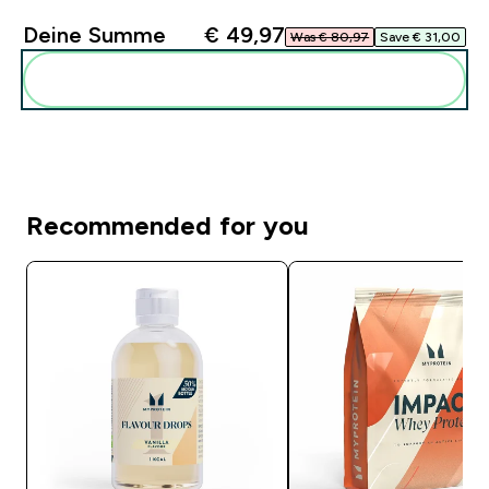
Deine Summe
€ 49,97‎
Was € 80,97‎
Save € 31,00‎
Diese zu deiner Routine hinzuf�gen
Recommended for you