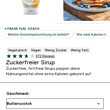
Vegetarisch
Vegan
Wenig Zucker
Wenig Fett
372 customer reviews
372 Reviews
3.72 out of 5 stars
Zuckerfreier Sirup
Zuckerfreie, fettfreie Sirups peppen deine
Nahrungsmittel ohne extra Kalorien gekonnt auf
Geschmack: