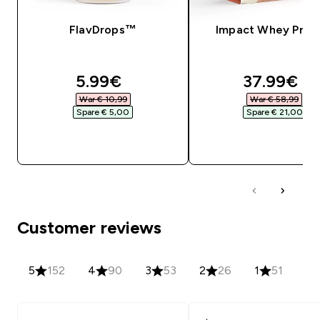
FlavDrops™
Impact Whey Prot
discounted price
discounte
5.99€‎
37.99€‎
War € 10,99‎
War € 58,99‎
Spare € 5,00‎
Spare € 21,00‎
SOFORTKAUF
SOFORTKAUF
Customer reviews
5
152
4
90
3
53
2
26
1
51