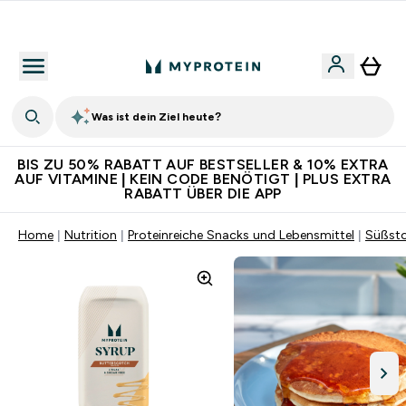
Für App-Neukunden: Gratis Versand
Was ist dein Ziel heute?
BIS ZU 50% RABATT AUF BESTSELLER & 10% EXTRA
AUF VITAMINE | KEIN CODE BENÖTIGT | PLUS EXTRA
RABATT ÜBER DIE APP
Home
Nutrition
Proteinreiche Snacks und Lebensmittel
Süßsto