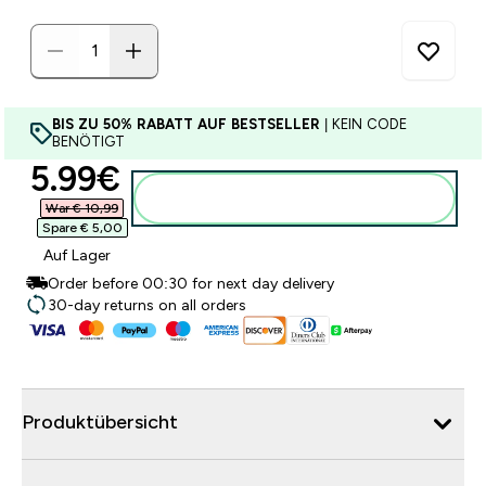
BIS ZU 50% RABATT AUF BESTSELLER
| KEIN CODE
BENÖTIGT
discounted price
5.99€‎
Zum Warenkorb hinzufügen
War € 10,99‎
Spare € 5,00‎
Auf Lager
Order before 00:30 for next day delivery
30-day returns on all orders
Produktübersicht