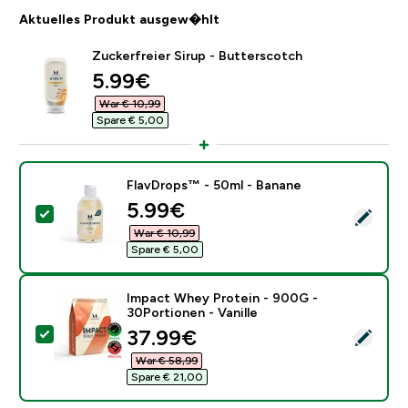
Aktuelles Produkt ausgew�hlt
Zuckerfreier Sirup - Butterscotch
discounted price
5.99€‎
War € 10,99‎
Spare € 5,00‎
FlavDrops™ - 50ml - Banane
discounted price
5.99€‎
Dieses Produkt ausw�hlen - FlavDrops™ - 50ml - Ba
War € 10,99‎
Spare € 5,00‎
Impact Whey Protein - 900G -
30Portionen - Vanille
discounted price
37.99€‎
Dieses Produkt ausw�hlen - Impact Whey Protein - 90
War € 58,99‎
Spare € 21,00‎