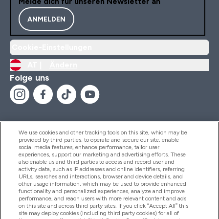
Melde dich für unseren Newsletter an
ANMELDEN
Cookie-Einstellungen
AT |
Ändern
Folge uns
We use cookies and other tracking tools on this site, which may be
provided by third parties, to operate and secure our site, enable
Hilfe Und Informationen
social media features, enhance performance, tailor user
experiences, support our marketing and advertising efforts. These
also enable us and third parties to access and record user and
activity data, such as IP addresses and online identifiers, referring
Produkte
URLs, searches and interactions, browser and device details, and
other usage information, which may be used to provide enhanced
functionality and personalized experiences, analyze and improve
performance, and reach users with more relevant content and ads
on this site and across third party sites. If you click “Accept All” this
Unternehmensinformationen
site may deploy cookies (including third party cookies) for all of