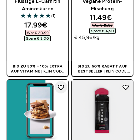
Flüssige L-Carnitin
Vegane Protein-
Aminosäuren
Mischung
discounted pri
11.49€‎
(1)
5 out of 5 stars
discounted price
17.99€‎
War € 15,99‎
Spare € 4,50‎
War € 20,99‎
€ 45,96‎/kg
Spare € 3,00‎
SOFORTKAUF
SOFORTKAUF
BIS ZU 50% + 10% EXTRA
BIS ZU 50% RABATT AUF
AUF VITAMINE
| KEIN CODE
BESTSELLER
| KEIN CODE
BENÖTIGT
BENÖTIGT