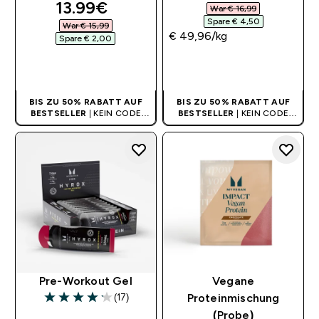
discounted price
13.99€‎
War € 16,99‎
Spare € 4,50‎
War € 15,99‎
€ 49,96‎/kg
Spare € 2,00‎
SOFORTKAUF
SOFORTKAUF
BIS ZU 50% RABATT AUF
BIS ZU 50% RABATT AUF
BESTSELLER
| KEIN CODE
BESTSELLER
| KEIN CODE
BENÖTIGT
BENÖTIGT
Pre-Workout Gel
Vegane
(17)
Proteinmischung
4.18 out of 5 stars
(Probe)