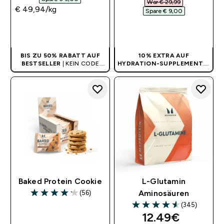
War € 29,99‎
€ 49,94‎/kg
Spare € 9,00‎
SOFORTKAUF
SOFORTKAUF
BIS ZU 50% RABATT AUF
10% EXTRA AUF
BESTSELLER
| KEIN CODE
HYDRATION-SUPPLEMENTE
|
BENÖTIGT
KEIN CODE BENÖTIGT
Baked Protein Cookie
L-Glutamin
(56)
Aminosäuren
4.16 out of 5 stars
(345)
4.56 out of 5 stars
discounted pri
12.49€‎