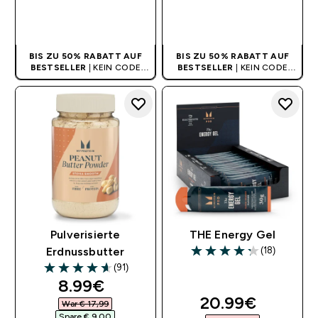
SOFORTKAUF
SOFORTKAUF
BIS ZU 50% RABATT AUF
BIS ZU 50% RABATT AUF
BESTSELLER
| KEIN CODE
BESTSELLER
| KEIN CODE
BENÖTIGT
BENÖTIGT
Pulverisierte
THE Energy Gel
(18)
Erdnussbutter
4.28 out of 5 stars
(91)
4.63 out of 5 stars
discounted price
8.99€‎
discounted pri
20.99€‎
War € 17,99‎
Spare € 9,00‎