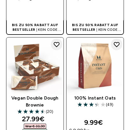
SOFORTKAUF
SOFORTKAUF
BIS ZU 50% RABATT AUF
BIS ZU 50% RABATT AUF
BESTSELLER
| KEIN CODE
BESTSELLER
| KEIN CODE
BENÖTIGT
BENÖTIGT
Vegan Double Dough
100% Instant Oats
(49)
Brownie
3.33 out of 5 stars
(20)
4.5 out of 5 stars
discounted price
27.99€‎
9.99€‎
War € 33,99‎