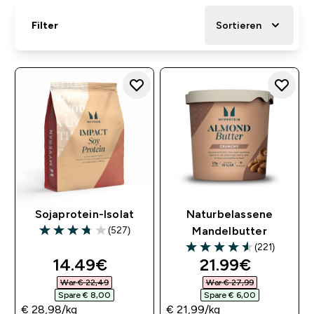
Filter
Sortieren
Sojaprotein-Isolat
Naturbelassene
(527)
Mandelbutter
3.74 out of 5 stars
(221)
4.56 out of 5 stars
discounted price
discounted pri
14.49€‎
21.99€‎
War € 22,49‎
War € 27,99‎
Spare € 8,00‎
Spare € 6,00‎
€ 28,98‎/kg
€ 21,99‎/kg