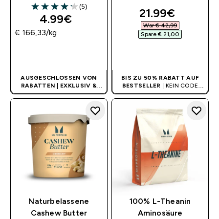
(5)
discounted pri
21.99€‎
4.2 out of 5 stars
4.99€‎
War € 42,99‎
€ 166,33‎/kg
Spare € 21,00‎
SOFORTKAUF
SOFORTKAUF
AUSGESCHLOSSEN VON
BIS ZU 50% RABATT AUF
RABATTEN | EXKLUSIV &
BESTSELLER
| KEIN CODE
LIMITIERT
BENÖTIGT
Naturbelassene
100% L-Theanin
Cashew Butter
Aminosäure