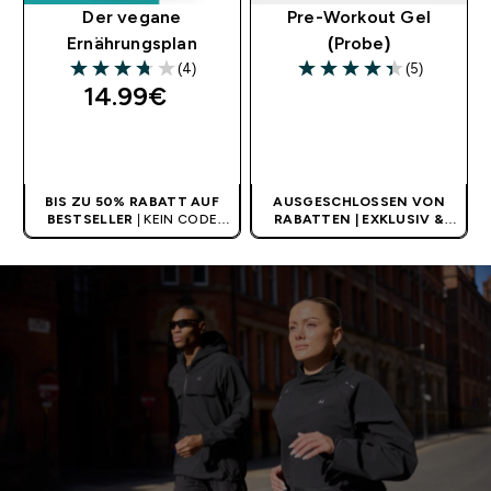
Der vegane
Pre-Workout Gel
Ernährungsplan
(Probe)
(4)
(5)
3.75 out of 5 stars
4.4 out of 5 stars
14.99€‎
SOFORTKAUF
SOFORTKAUF
BIS ZU 50% RABATT AUF
AUSGESCHLOSSEN VON
BESTSELLER
| KEIN CODE
RABATTEN | EXKLUSIV &
BENÖTIGT
LIMITIERT