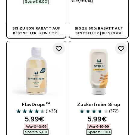
€ 9,99‎/kg
Spare € 6,00‎
SOFORTKAUF
SOFORTKAUF
BIS ZU 50% RABATT AUF
BIS ZU 50% RABATT AUF
BESTSELLER
| KEIN CODE
BESTSELLER
| KEIN CODE
BENÖTIGT
BENÖTIGT
FlavDrops™
Zuckerfreier Sirup
(1435)
(372)
4.41 out of 5 stars
3.72 out of 5 stars
discounted price
discounted pr
5.99€‎
5.99€‎
War € 10,99‎
War € 10,99‎
Spare € 5,00‎
Spare € 5,00‎