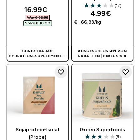
(17)
discounted price
16.99€‎
3.12 out of 5 stars
4.99€‎
War € 26,99‎
€ 166,33‎/kg
Spare € 10,00‎
SOFORTKAUF
SOFORTKAUF
10% EXTRA AUF
AUSGESCHLOSSEN VON
HYDRATION-SUPPLEMENTE
|
RABATTEN | EXKLUSIV &
KEIN CODE BENÖTIGT
LIMITIERT
Sojaprotein-Isolat
Green Superfoods
(9)
(Probe)
2.78 out of 5 stars