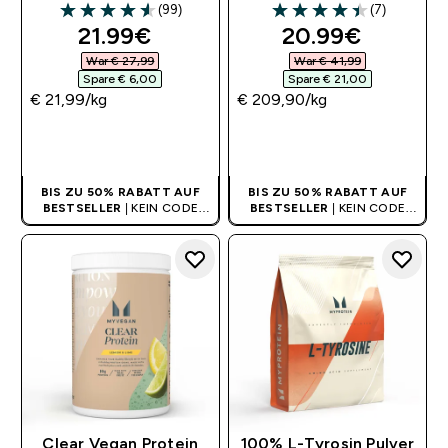
(99)
(7)
4.56 out of 5 stars
4.43 out of 5 stars
discounted price
discounted pri
21.99€‎
20.99€‎
War € 27,99‎
War € 41,99‎
Spare € 6,00‎
Spare € 21,00‎
€ 21,99‎/kg
€ 209,90‎/kg
SOFORTKAUF
SOFORTKAUF
BIS ZU 50% RABATT AUF
BIS ZU 50% RABATT AUF
BESTSELLER
| KEIN CODE
BESTSELLER
| KEIN CODE
BENÖTIGT
BENÖTIGT
Clear Vegan Protein
100% L-Tyrosin Pulver