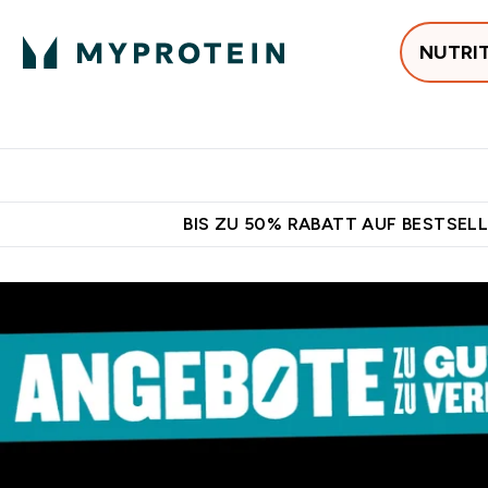
NUTRI
Jetzt im Trend
P
Enter
⌄
Gratis Ver
BIS ZU 50% RABATT AUF BESTSELL