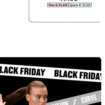
War € 51,49‎
Spare € 10,00‎
SOFORTKAUF