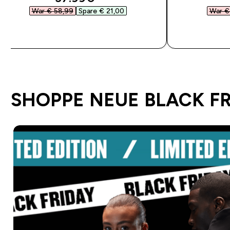
War € 58,99‎
Spare € 21,00‎
War €
SOFORTKAUF
SHOPPE NEUE BLACK F