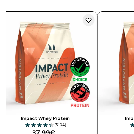
Impact Whey Protein
Imp
(5104)
4.31 out of 5 stars
4.
discounted price
37.99€‎