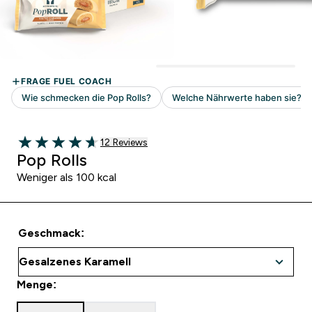
12 customer reviews
12 Reviews
4.67 out of 5 stars
Pop Rolls
Weniger als 100 kcal
Geschmack:
Menge: