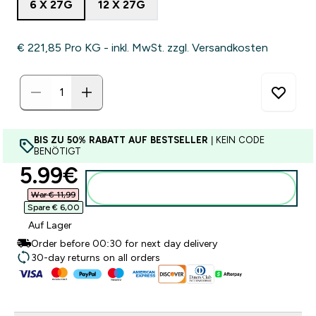
6 X 27G
12 X 27G
€ 221,85‎ Pro KG - inkl. MwSt. zzgl. Versandkosten
BIS ZU 50% RABATT AUF BESTSELLER
| KEIN CODE
BENÖTIGT
discounted price
5.99€‎
Zum Warenkorb hinzufügen
War € 11,99‎
Spare € 6,00‎
Auf Lager
Order before 00:30 for next day delivery
30-day returns on all orders