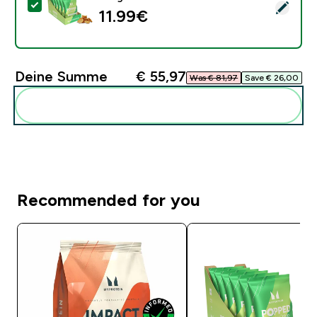
Dieses Produkt ausw�hlen - Gepuffte Protein Crisps -
11.99€‎
Deine Summe
€ 55,97‎
Was € 81,97‎
Save € 26,00‎
Diese zu deiner Routine hinzuf�gen
Recommended for you