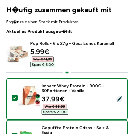
H�ufig zusammen gekauft mit
Erg�nze deinen Stack mit Produkten
Aktuelles Produkt ausgew�hlt
Pop Rolls - 6 x 27g - Gesalzenes Karamell
discounted price
5.99€‎
War € 11,99‎
Spare € 6,00‎
Impact Whey Protein - 900G -
30Portionen - Vanille
discounted price
37.99€‎
Dieses Produkt ausw�hlen - Impact Whey Protein - 90
War € 58,99‎
Spare € 21,00‎
Gepuffte Protein Crisps - Salz &
Essig