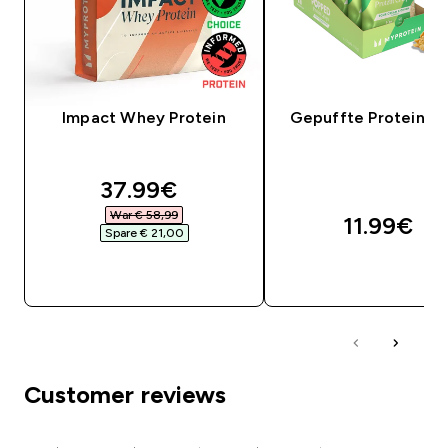
Impact Whey Protein
Gepuffte Protein Cr
discounted price
37.99€‎
War € 58,99‎
11.99€‎
Spare € 21,00‎
SOFORTKAUF
SOFORTKAUF
Customer reviews