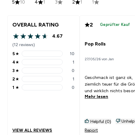
5
10
4
1
3
2
1
1
OVERALL RATING
2
Geprüfter Kauf
4.67
4.67 out of 5 stars
Pop Rolls
(12 reviews)
5
★
10
5 stars rating 10 reviews
27/05/26 von Jan
4
★
1
4 stars rating 1 reviews
3
★
0
3 stars rating 0 reviews
Geschmack ist ganz ok,
2
★
1
2 stars rating 1 reviews
ziemlich teuer für die Gr
1
★
0
1 stars rating 0 reviews
und wirklich nichts beso
Mehr lesen
Unhelp
Helpful (0)
VIEW ALL REVIEWS
Report