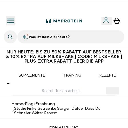
Gratis Versand ab 75€
Was ist dein Ziel heute?
NUR HEUTE: BIS ZU 50% RABATT AUF BESTSELLER
& 10% EXTRA AUF MILKSHAKE | CODE: MILKSHAKE |
PLUS EXTRA RABATT ÜBER DIE APP
G
SUPPLEMENTE
TRAINING
REZEPTE
Home
>
Blog
>
Ernahrung
Studie Pinke Getraenke Sorgen Dafuer Dass Du
>
Schneller Weiter Rennst
ERNAHRUNG