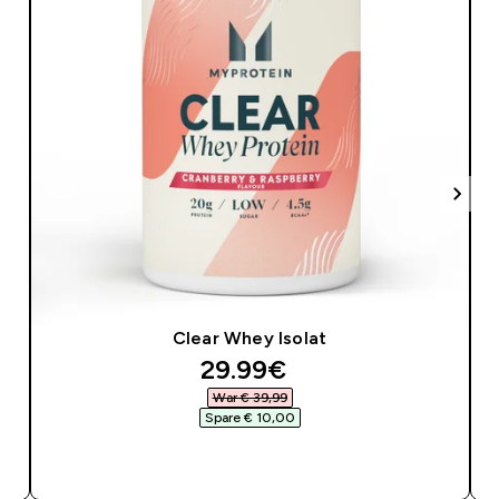
Clear Whey Isolat
C
discounted price
29.99€‎
War € 39,99‎
Spare € 10,00‎
SOFORTKAUF