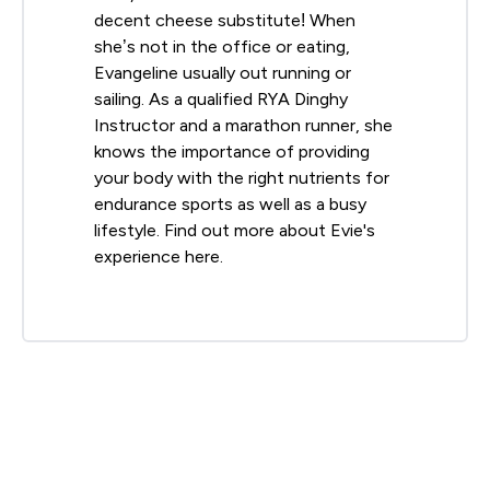
decent cheese substitute! When
she’s not in the office or eating,
Evangeline usually out running or
sailing. As a qualified RYA Dinghy
Instructor and a marathon runner, she
knows the importance of providing
your body with the right nutrients for
endurance sports as well as a busy
lifestyle. Find out more about Evie's
experience here.
Brown, D. R.,Cappozzo, F., De Roeck, D., Zariwala, M.
G., & Deb, S. K. (2021).