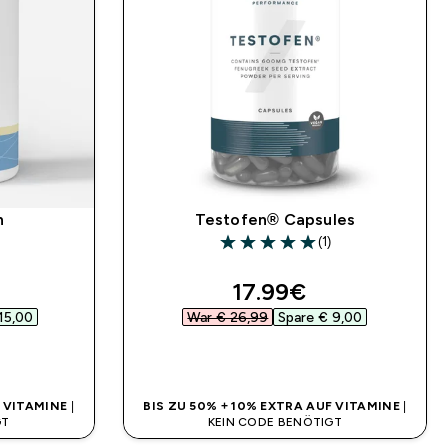
n
Testofen® Capsules
(1)
5 out of 5 stars
ed price
discounted price
17.99€‎
15,00‎
War € 26,99‎
Spare € 9,00‎
SOFORTKAUF
F VITAMINE
|
BIS ZU 50% + 10% EXTRA AUF VITAMINE
|
GT
KEIN CODE BENÖTIGT