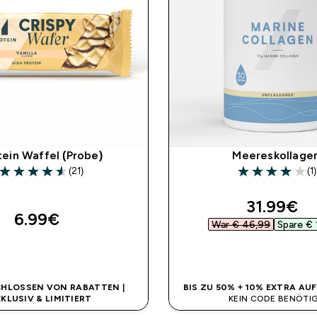
tein Waffel (Probe)
Meereskollage
(21)
(1)
4.57 out of 5 stars
4 out of 5 stars
discount
31.99€‎
6.99€‎
War € 46,99‎
Spare € 
SOFORTKAUF
SOFORTKAUF
HLOSSEN VON RABATTEN |
BIS ZU 50% + 10% EXTRA AU
XKLUSIV & LIMITIERT
KEIN CODE BENÖTI