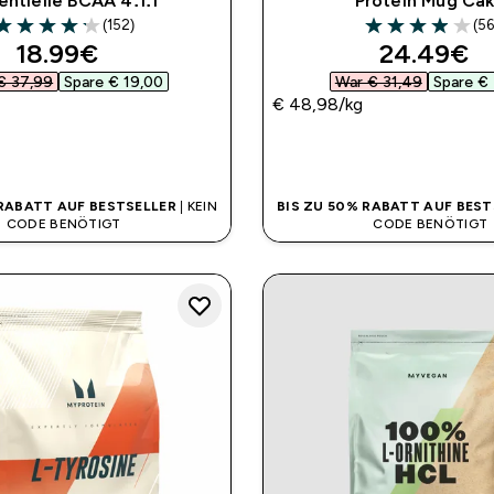
entielle BCAA 4:1:1
Protein Mug Ca
(152)
(56
.16 out of 5 stars
3.96 out of 5 st
discounted price
discounte
18.99€‎
24.49€‎
€ 37,99‎
Spare € 19,00‎
War € 31,49‎
Spare € 
€ 48,98‎/kg
SOFORTKAUF
SOFORTKAUF
 RABATT AUF BESTSELLER
| KEIN
BIS ZU 50% RABATT AUF BEST
CODE BENÖTIGT
CODE BENÖTIGT