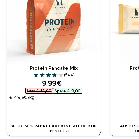
Protein Pancake Mix
Pro
(544)
3.73 out of 5 stars
discounted price
9.99€‎
War € 18,99‎
Spare € 9,00‎
€ 49,95‎/kg
SOFORTKAUF
BIS ZU 50% RABATT AUF BESTSELLER
| KEIN
AUSGESC
CODE BENÖTIGT
E