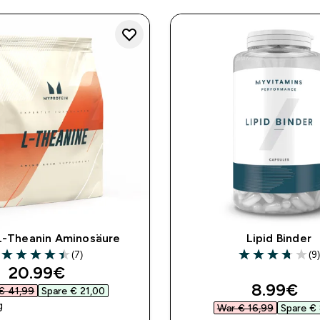
-Theanin Aminosäure
Lipid Binder
(7)
(9
4.43 out of 5 stars
3.78 out of 5 st
discounted price
20.99€‎
discount
8.99€‎
€ 41,99‎
Spare € 21,00‎
g
War € 16,99‎
Spare € 