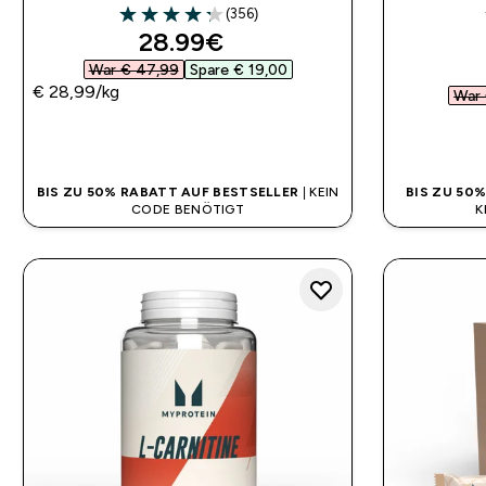
(356)
4.26 out of 5 stars
discounted price
28.99€‎
War € 47,99‎
Spare € 19,00‎
€ 28,99‎/kg
War 
SOFORTKAUF
BIS ZU 50% RABATT AUF BESTSELLER
| KEIN
BIS ZU 50
CODE BENÖTIGT
K