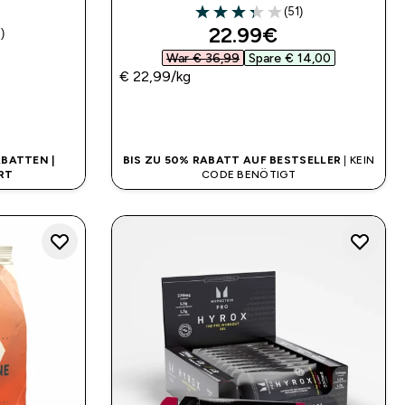
(51)
3.33 out of 5 stars
discounted price
22.99€‎
)
ars
War € 36,99‎
Spare € 14,00‎
€ 22,99‎/kg
SOFORTKAUF
BATTEN |
BIS ZU 50% RABATT AUF BESTSELLER
| KEIN
RT
CODE BENÖTIGT