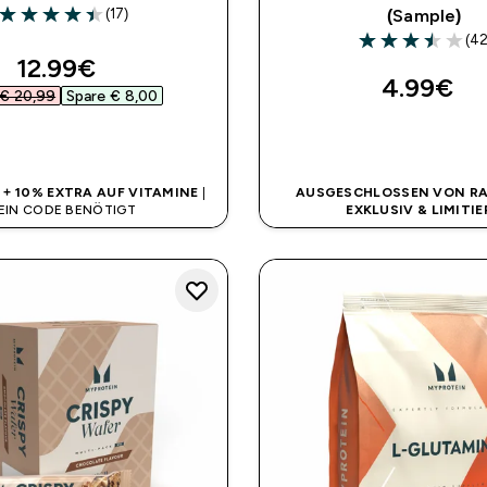
(17)
(Sample)
4.41 out of 5 stars
(42
3.48 out of 5 st
discounted price
12.99€‎
4.99€‎
€ 20,99‎
Spare € 8,00‎
SOFORTKAUF
SOFORTKAUF
% + 10% EXTRA AUF VITAMINE
|
AUSGESCHLOSSEN VON RA
EIN CODE BENÖTIGT
EXKLUSIV & LIMITIE