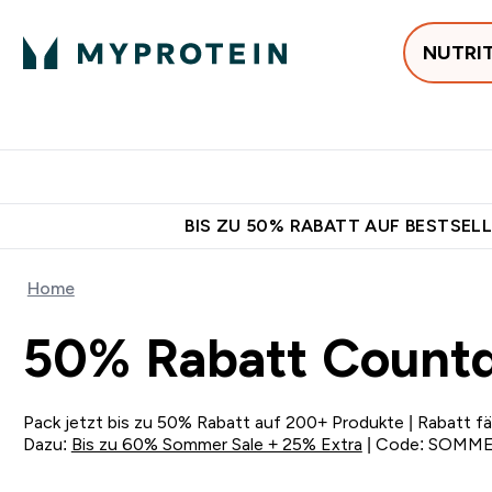
NUTRI
Jetzt im Trend
P
Enter
⌄
Gratis Ver
BIS ZU 50% RABATT AUF BESTSELL
Home
50% Rabatt Count
Pack jetzt bis zu 50% Rabatt auf 200+ Produkte | Rabatt fäl
Dazu:
Bis zu 60% Sommer Sale + 25% Extra
| Code: SOMM