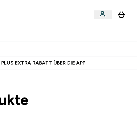
egan
Expertenrat
Enter Food, Bars & Snacks submenu
Enter Vegan submenu
Enter Expertenrat submenu
⌄
⌄
 dich – bereit?
 PLUS EXTRA RABATT ÜBER DIE APP
ukte