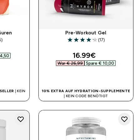
äuren
Pre-Workout Gel
5)
(17)
rs
4.18 out of 5 stars
ed price
discounted price
16.99€‎
4,50‎
War € 26,99‎
Spare € 10,00‎
SOFORTKAUF
SELLER
| KEIN
10% EXTRA AUF HYDRATION-SUPPLEMENTE
| KEIN CODE BENÖTIGT