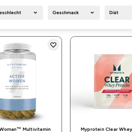
eschlecht
Geschmack
Diät
 Woman™ Multivitamin
Myprotein Clear Whey