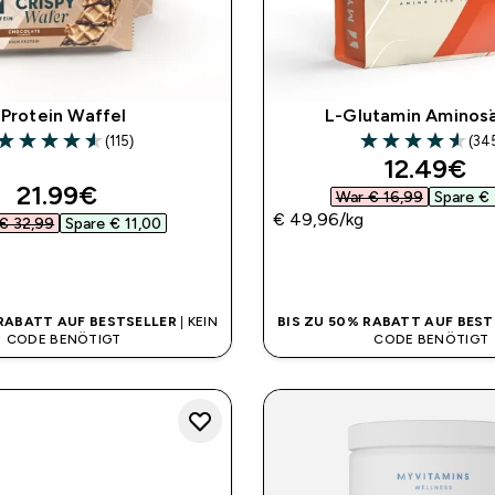
Protein Waffel
L-Glutamin Aminos
(115)
(34
4.56 out of 5 stars
4.56 out of 5 sta
discount
12.49€‎
discounted price
21.99€‎
War € 16,99‎
Spare € 
€ 49,96‎/kg
€ 32,99‎
Spare € 11,00‎
SOFORTKAUF
SOFORTKAUF
 RABATT AUF BESTSELLER
| KEIN
BIS ZU 50% RABATT AUF BEST
CODE BENÖTIGT
CODE BENÖTIGT