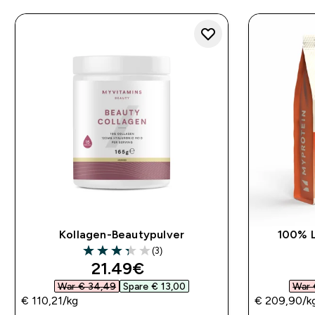
Kollagen-Beautypulver
100% L
(3)
3.33 out of 5 stars
discounted price
21.49€‎
War € 34,49‎
Spare € 13,00‎
War 
€ 110,21‎/kg
€ 209,90‎/k