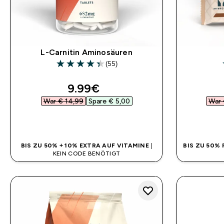
L-Carnitin Aminosäuren
(55)
4.35 out of 5 stars
discounted price
9.99€‎
War € 14,99‎
Spare € 5,00‎
War 
SOFORTKAUF
BIS ZU 50% + 10% EXTRA AUF VITAMINE
|
BIS ZU 50%
KEIN CODE BENÖTIGT