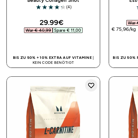
Beauty Collagen Shot
Ess
(4)
4.25 out of 5 stars
4
discounted price
29.99€‎
War 
€ 75,96‎/kg
War € 40,99‎
Spare € 11,00‎
SOFORTKAUF
BIS ZU 50% + 10% EXTRA AUF VITAMINE
|
BIS ZU 50%
KEIN CODE BENÖTIGT