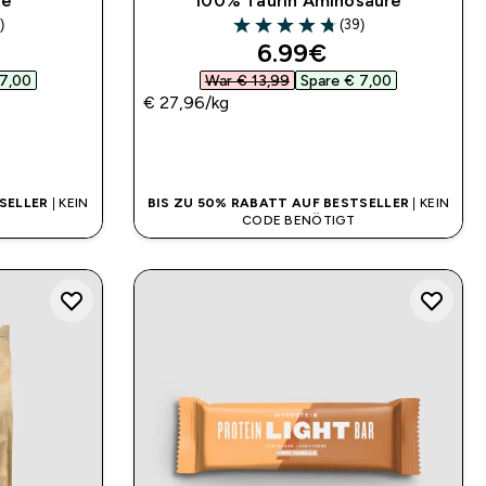
ke
100% Taurin Aminosäure
)
(39)
ars
4.74 out of 5 stars
d price
discounted price
6.99€‎
7,00‎
War € 13,99‎
Spare € 7,00‎
€ 27,96‎/kg
SOFORTKAUF
SELLER
| KEIN
BIS ZU 50% RABATT AUF BESTSELLER
| KEIN
CODE BENÖTIGT