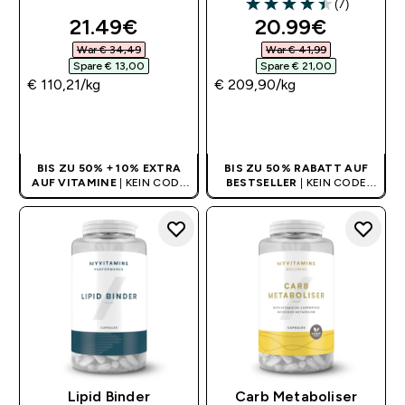
(7)
4.43 out of 5 stars
discounted price
discounted pri
21.49€‎
20.99€‎
War € 34,49‎
War € 41,99‎
Spare € 13,00‎
Spare € 21,00‎
€ 110,21‎/kg
€ 209,90‎/kg
SOFORTKAUF
SOFORTKAUF
BIS ZU 50% + 10% EXTRA
BIS ZU 50% RABATT AUF
AUF VITAMINE
| KEIN CODE
BESTSELLER
| KEIN CODE
BENÖTIGT
BENÖTIGT
Lipid Binder
Carb Metaboliser