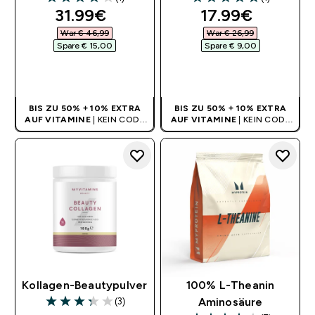
4 out of 5 stars
5 out of 5 stars
discounted price
discounted pri
31.99€‎
17.99€‎
War € 46,99‎
War € 26,99‎
Spare € 15,00‎
Spare € 9,00‎
SOFORTKAUF
SOFORTKAUF
BIS ZU 50% + 10% EXTRA
BIS ZU 50% + 10% EXTRA
AUF VITAMINE
| KEIN CODE
AUF VITAMINE
| KEIN CODE
BENÖTIGT
BENÖTIGT
Kollagen-Beautypulver
100% L-Theanin
(3)
Aminosäure
3.33 out of 5 stars