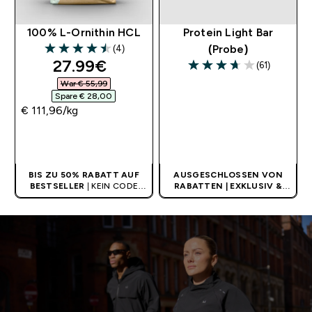
100% L-Ornithin HCL
Protein Light Bar
(4)
(Probe)
4.5 out of 5 stars
discounted price
27.99€‎
(61)
3.67 out of 5 stars
War € 55,99‎
Spare € 28,00‎
€ 111,96‎/kg
SOFORTKAUF
SOFORTKAUF
BIS ZU 50% RABATT AUF
AUSGESCHLOSSEN VON
BESTSELLER
| KEIN CODE
RABATTEN | EXKLUSIV &
BENÖTIGT
LIMITIERT