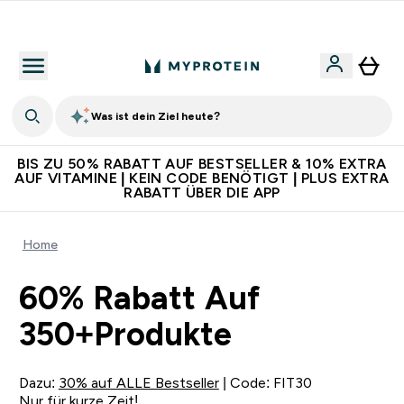
5€ warten auf dich – bereit?
Was ist dein Ziel heute?
BIS ZU 50% RABATT AUF BESTSELLER & 10% EXTRA
AUF VITAMINE | KEIN CODE BENÖTIGT | PLUS EXTRA
RABATT ÜBER DIE APP
Home
60% Rabatt Auf
350+Produkte
Dazu:
30% auf ALLE Bestseller
| Code: FIT30
Nur für kurze Zeit!