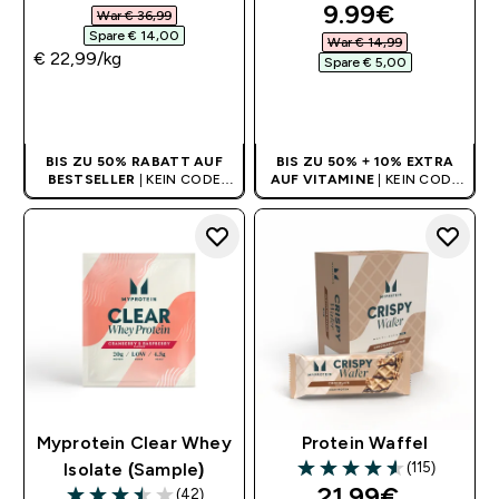
discounted pr
9.99€‎
War € 36,99‎
Spare € 14,00‎
War € 14,99‎
€ 22,99‎/kg
Spare € 5,00‎
SOFORTKAUF
SOFORTKAUF
BIS ZU 50% RABATT AUF
BIS ZU 50% + 10% EXTRA
BESTSELLER
| KEIN CODE
AUF VITAMINE
| KEIN CODE
BENÖTIGT
BENÖTIGT
Myprotein Clear Whey
Protein Waffel
(115)
Isolate (Sample)
4.56 out of 5 stars
discounted pri
21.99€‎
(42)