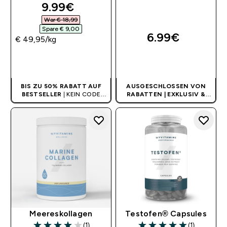
discounted price
9.99€‎
War € 18,99‎
Spare € 9,00‎
6.99€‎
€ 49,95‎/kg
SOFORTKAUF
SOFORTKAUF
BIS ZU 50% RABATT AUF
AUSGESCHLOSSEN VON
BESTSELLER
| KEIN CODE
RABATTEN | EXKLUSIV &
BENÖTIGT
LIMITIERT
Meereskollagen
Testofen® Capsules
(1)
(1)