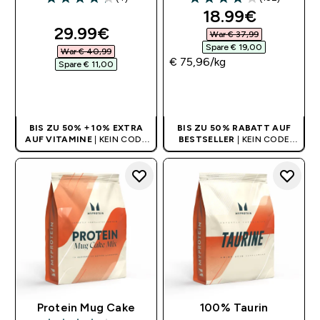
4.25 out of 5 stars
4.16 out of 5 stars
discounted pri
18.99€‎
discounted price
29.99€‎
War € 37,99‎
Spare € 19,00‎
War € 40,99‎
€ 75,96‎/kg
Spare € 11,00‎
SOFORTKAUF
SOFORTKAUF
BIS ZU 50% + 10% EXTRA
BIS ZU 50% RABATT AUF
AUF VITAMINE
| KEIN CODE
BESTSELLER
| KEIN CODE
BENÖTIGT
BENÖTIGT
Protein Mug Cake
100% Taurin