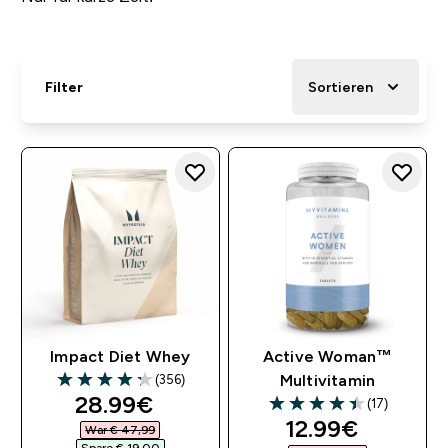
Filter
Sortieren
Impact Diet Whey
Active Woman™
(356)
Multivitamin
4.26 out of 5 stars
discounted price
28.99€‎
(17)
4.41 out of 5 stars
discounted pri
12.99€‎
War € 47,99‎