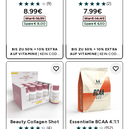
(9)
(2)
3.78 out of 5 stars
5 out of 5 stars
discounted price
discounted pr
8.99€‎
7.99€‎
War € 16,99‎
War € 14,49‎
Spare € 8,00‎
Spare € 6,50‎
SOFORTKAUF
SOFORTKAUF
BIS ZU 50% + 10% EXTRA
BIS ZU 50% + 10% EXTRA
AUF VITAMINE
| KEIN CODE
AUF VITAMINE
| KEIN CODE
BENÖTIGT
BENÖTIGT
Beauty Collagen Shot
Essentielle BCAA 4:1:1
(4)
(152)