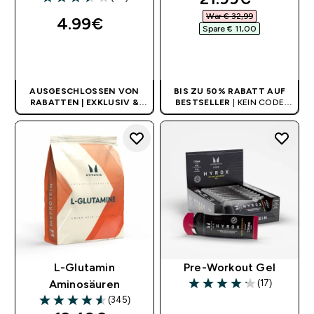
3.48 out of 5 stars
War € 32,99‎
4.99€‎
Spare € 11,00‎
SOFORTKAUF
SOFORTKAUF
AUSGESCHLOSSEN VON
BIS ZU 50% RABATT AUF
RABATTEN | EXKLUSIV &
BESTSELLER
| KEIN CODE
LIMITIERT
BENÖTIGT
L-Glutamin
Pre-Workout Gel
(17)
Aminosäuren
4.18 out of 5 stars
(345)
4.56 out of 5 stars