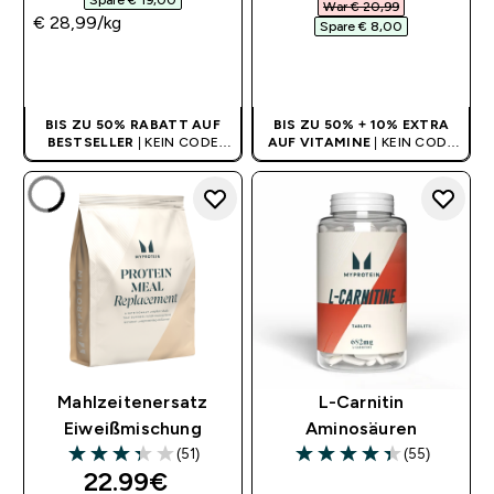
Spare € 19,00‎
War € 20,99‎
€ 28,99‎/kg
Spare € 8,00‎
SOFORTKAUF
SOFORTKAUF
BIS ZU 50% RABATT AUF
BIS ZU 50% + 10% EXTRA
BESTSELLER
| KEIN CODE
AUF VITAMINE
| KEIN CODE
BENÖTIGT
BENÖTIGT
Mahlzeitenersatz
L-Carnitin
Eiweißmischung
Aminosäuren
(51)
(55)
3.33 out of 5 stars
4.35 out of 5 stars
discounted price
22.99€‎