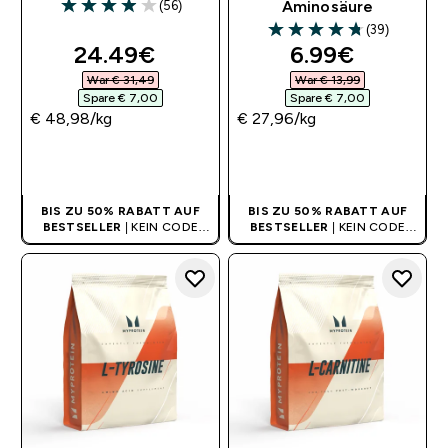
(56)
Aminosäure
3.96 out of 5 stars
(39)
4.74 out of 5 stars
discounted price
discounted pr
24.49€‎
6.99€‎
War € 31,49‎
War € 13,99‎
Spare € 7,00‎
Spare € 7,00‎
€ 48,98‎/kg
€ 27,96‎/kg
SOFORTKAUF
SOFORTKAUF
BIS ZU 50% RABATT AUF
BIS ZU 50% RABATT AUF
BESTSELLER
| KEIN CODE
BESTSELLER
| KEIN CODE
BENÖTIGT
BENÖTIGT