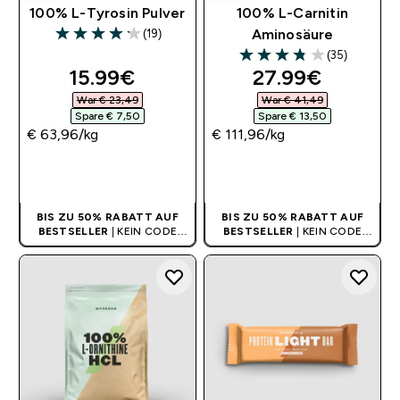
100% L-Tyrosin Pulver
100% L-Carnitin
(19)
Aminosäure
4.16 out of 5 stars
(35)
3.83 out of 5 stars
discounted price
discounted pri
15.99€‎
27.99€‎
War € 23,49‎
War € 41,49‎
Spare € 7,50‎
Spare € 13,50‎
€ 63,96‎/kg
€ 111,96‎/kg
SOFORTKAUF
SOFORTKAUF
BIS ZU 50% RABATT AUF
BIS ZU 50% RABATT AUF
BESTSELLER
| KEIN CODE
BESTSELLER
| KEIN CODE
BENÖTIGT
BENÖTIGT