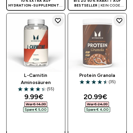
10% EXTRA AUF
BIS ZU 50% RABATT AUF
HYDRATION-SUPPLEMENTE
|
BESTSELLER
| KEIN CODE
KEIN CODE BENÖTIGT
BENÖTIGT
L-Carnitin
Protein Granola
(35)
Aminosäuren
4.49 out of 5 stars
(55)
4.35 out of 5 stars
discounted price
discounted pri
9.99€‎
20.99€‎
War € 14,99‎
War € 24,99‎
Spare € 5,00‎
Spare € 4,00‎
SOFORTKAUF
SOFORTKAUF