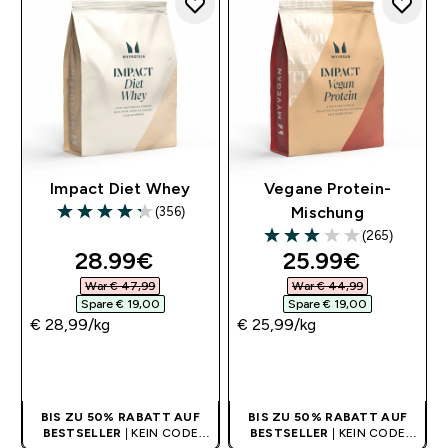
Impact Diet Whey
Vegane Protein-
(356)
Mischung
4.26 out of 5 stars
(265)
3 out of 5 stars
discounted price
discounted pri
28.99€‎
25.99€‎
War € 47,99‎
War € 44,99‎
Spare € 19,00‎
Spare € 19,00‎
€ 28,99‎/kg
€ 25,99‎/kg
SOFORTKAUF
SOFORTKAUF
BIS ZU 50% RABATT AUF
BIS ZU 50% RABATT AUF
BESTSELLER
| KEIN CODE
BESTSELLER
| KEIN CODE