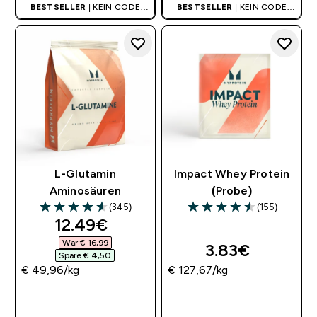
BESTSELLER
| KEIN CODE
BESTSELLER
| KEIN CODE
BENÖTIGT
BENÖTIGT
L-Glutamin
Impact Whey Protein
Aminosäuren
(Probe)
(345)
(155)
4.56 out of 5 stars
4.52 out of 5 stars
discounted price
12.49€‎
War € 16,99‎
3.83€‎
Spare € 4,50‎
€ 49,96‎/kg
€ 127,67‎/kg
SOFORTKAUF
SOFORTKAUF