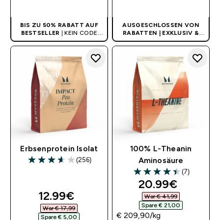
SOFORTKAUF
SOFORTKAUF
BIS ZU 50% RABATT AUF
AUSGESCHLOSSEN VON
BESTSELLER
| KEIN CODE
RABATTEN | EXKLUSIV &
BENÖTIGT
LIMITIERT
Erbsenprotein Isolat
100% L-Theanin
(256)
Aminosäure
3.61 out of 5 stars
(7)
4.43 out of 5 stars
discounted pri
20.99€‎
discounted price
12.99€‎
War € 41,99‎
Spare € 21,00‎
War € 17,99‎
€ 209,90‎/kg
Spare € 5,00‎