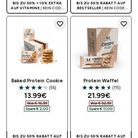
BIS ZU 50% + 10% EXTRA
BIS ZU 50% RABATT AUF
AUF VITAMINE
| KEIN CODE
BESTSELLER
| KEIN CODE
BENÖTIGT
BENÖTIGT
Baked Protein Cookie
Protein Waffel
(56)
(115)
4.16 out of 5 stars
4.56 out of 5 stars
discounted price
discounted pri
13.99€‎
21.99€‎
War € 15,99‎
War € 32,99‎
Spare € 2,00‎
Spare € 11,00‎
SOFORTKAUF
SOFORTKAUF
BIS ZU 50% RABATT AUF
BIS ZU 50% RABATT AUF