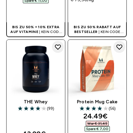
Spare € 11,00‎
SOFORTKAUF
SOFORTKAUF
BIS ZU 50% + 10% EXTRA
BIS ZU 50% RABATT AUF
AUF VITAMINE
| KEIN CODE
BESTSELLER
| KEIN CODE
BENÖTIGT
BENÖTIGT
THE Whey
Protein Mug Cake
(99)
(56)
4.14 out of 5 stars
3.96 out of 5 stars
discounted pri
24.49€‎
War € 31,49‎
Spare € 7,00‎