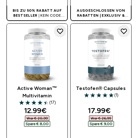
BIS ZU 50% RABATT AUF
AUSGESCHLOSSEN VON
BESTSELLER
| KEIN CODE
RABATTEN | EXKLUSIV &
BENÖTIGT
LIMITIERT
Active Woman™
Testofen® Capsules
(1)
Multivitamin
5 out of 5 stars
(17)
4.41 out of 5 stars
discounted price
discounted pri
12.99€‎
17.99€‎
War € 20,99‎
War € 26,99‎
Spare € 8,00‎
Spare € 9,00‎
SOFORTKAUF
SOFORTKAUF