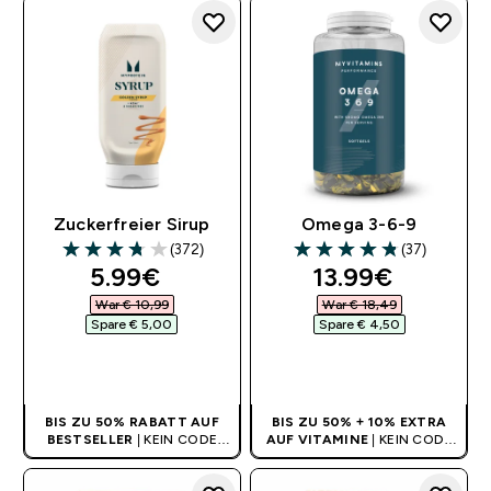
Zuckerfreier Sirup
Omega 3-6-9
(372)
(37)
3.72 out of 5 stars
4.84 out of 5 stars
discounted price
discounted pri
5.99€‎
13.99€‎
War € 10,99‎
War € 18,49‎
Spare € 5,00‎
Spare € 4,50‎
SOFORTKAUF
SOFORTKAUF
BIS ZU 50% RABATT AUF
BIS ZU 50% + 10% EXTRA
BESTSELLER
| KEIN CODE
AUF VITAMINE
| KEIN CODE
BENÖTIGT
BENÖTIGT