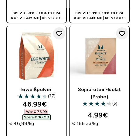
BIS ZU 50% + 10% EXTRA
BIS ZU 50% + 10% EXTRA
AUF VITAMINE
| KEIN CODE
AUF VITAMINE
| KEIN CODE
BENÖTIGT
BENÖTIGT
Eiweißpulver
Sojaprotein-Isolat
(77)
(Probe)
4.39 out of 5 stars
discounted price
46.99€‎
(5)
4.2 out of 5 stars
War € 76,99‎
4.99€‎
Spare € 30,00‎
€ 46,99‎/kg
€ 166,33‎/kg