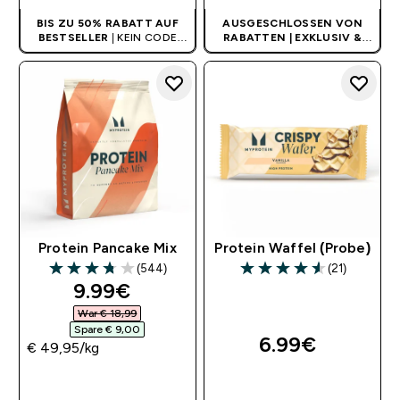
BIS ZU 50% RABATT AUF
AUSGESCHLOSSEN VON
BESTSELLER
| KEIN CODE
RABATTEN | EXKLUSIV &
BENÖTIGT
LIMITIERT
Protein Pancake Mix
Protein Waffel (Probe)
(544)
(21)
3.73 out of 5 stars
4.57 out of 5 stars
discounted price
9.99€‎
War € 18,99‎
Spare € 9,00‎
6.99€‎
€ 49,95‎/kg
SOFORTKAUF
SOFORTKAUF