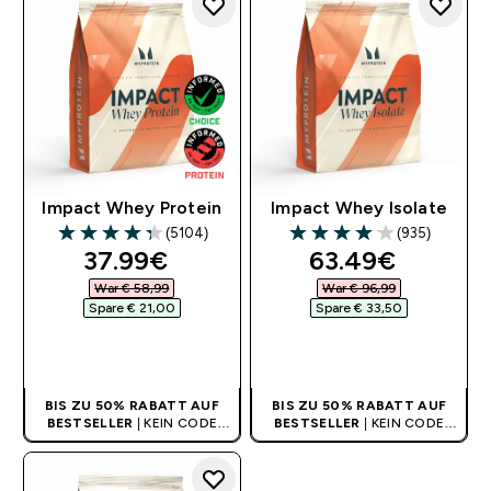
Impact Whey Protein
Impact Whey Isolate
(5104)
(935)
4.31 out of 5 stars
4.07 out of 5 stars
discounted price
discounted pri
37.99€‎
63.49€‎
War € 58,99‎
War € 96,99‎
Spare € 21,00‎
Spare € 33,50‎
SOFORTKAUF
SOFORTKAUF
BIS ZU 50% RABATT AUF
BIS ZU 50% RABATT AUF
BESTSELLER
| KEIN CODE
BESTSELLER
| KEIN CODE
BENÖTIGT
BENÖTIGT