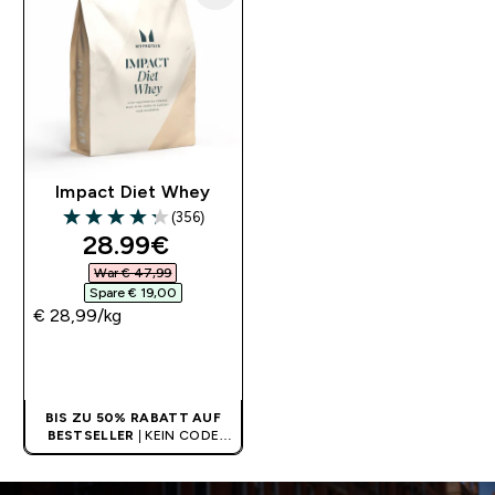
Impact Diet Whey
(356)
4.26 out of 5 stars
discounted price
28.99€‎
War € 47,99‎
Spare € 19,00‎
€ 28,99‎/kg
SOFORTKAUF
BIS ZU 50% RABATT AUF
BESTSELLER
| KEIN CODE
BENÖTIGT