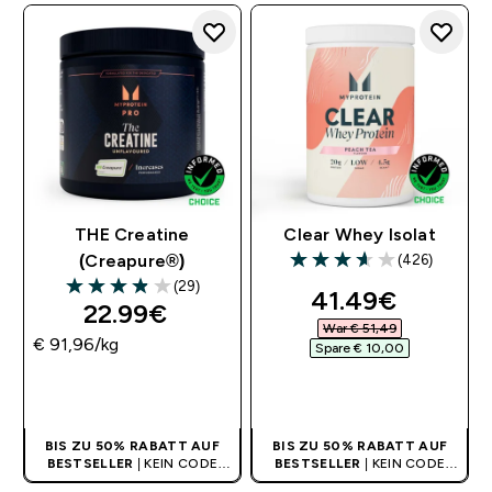
THE Creatine
Clear Whey Isolat
(426)
(Creapure®)
3.65 out of 5 stars
(29)
discounted pri
41.49€‎
3.9 out of 5 stars
22.99€‎
War € 51,49‎
€ 91,96‎/kg
Spare € 10,00‎
SOFORTKAUF
SOFORTKAUF
BIS ZU 50% RABATT AUF
BIS ZU 50% RABATT AUF
BESTSELLER
| KEIN CODE
BESTSELLER
| KEIN CODE
BENÖTIGT
BENÖTIGT