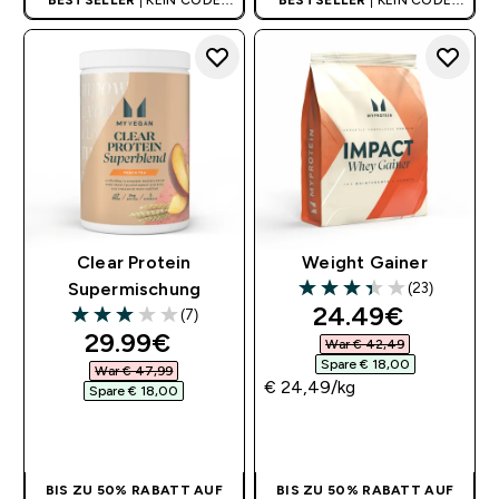
BESTSELLER
| KEIN CODE
BESTSELLER
| KEIN CODE
BENÖTIGT
BENÖTIGT
Clear Protein
Weight Gainer
(23)
Supermischung
3.39 out of 5 stars
discounted pri
24.49€‎
(7)
3 out of 5 stars
discounted price
29.99€‎
War € 42,49‎
Spare € 18,00‎
War € 47,99‎
€ 24,49‎/kg
Spare € 18,00‎
SOFORTKAUF
SOFORTKAUF
BIS ZU 50% RABATT AUF
BIS ZU 50% RABATT AUF