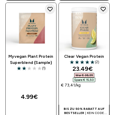
KOLLAGENPROTEIN
Myvegan Plant Protein
Clear Vegan Protein
(2)
Superblend (Sample)
5 out of 5 stars
discounted pri
23.49€‎
(1)
2 out of 5 stars
War € 38,99‎
Spare € 15,50‎
€ 73,41‎/kg
4.99€‎
SOFORTKAUF
SOFORTKAUF
BIS ZU 50% RABATT AUF
BESTSELLER
| KEIN CODE