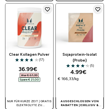
BENÖTIGT
BENÖTIGT
Clear Kollagen Pulver
Sojaprotein-Isolat
(17)
(Probe)
3.71 out of 5 stars
(5)
discounted price
36.99€‎
4.2 out of 5 stars
4.99€‎
War € 57,99‎
€ 166,33‎/kg
Spare € 21,00‎
SOFORTKAUF
SOFORTKAUF
NUR FÜR KURZE ZEIT | GRATIS
AUSGESCHLOSSEN VON
ELEKTROLYTE ZU
RABATTEN | EXKLUSIV &
AUSGEWÄHLTEM
LIMITIERT