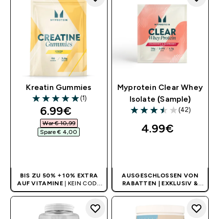
Kreatin Gummies
Myprotein Clear Whey
(1)
Isolate (Sample)
5 out of 5 stars
discounted price
6.99€‎
(42)
3.48 out of 5 stars
War € 10,99‎
4.99€‎
Spare € 4,00‎
SOFORTKAUF
SOFORTKAUF
BIS ZU 50% + 10% EXTRA
AUSGESCHLOSSEN VON
AUF VITAMINE
| KEIN CODE
RABATTEN | EXKLUSIV &
BENÖTIGT
LIMITIERT