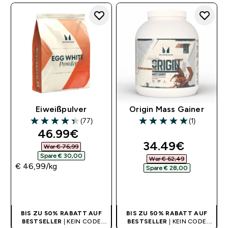
Eiweißpulver
Origin Mass Gainer
(77)
(1)
4.39 out of 5 stars
5 out of 5 stars
discounted price
46.99€‎
discounted pri
34.49€‎
War € 76,99‎
Spare € 30,00‎
War € 62,49‎
€ 46,99‎/kg
Spare € 28,00‎
SOFORTKAUF
SOFORTKAUF
BIS ZU 50% RABATT AUF
BIS ZU 50% RABATT AUF
BESTSELLER
| KEIN CODE
BESTSELLER
| KEIN CODE