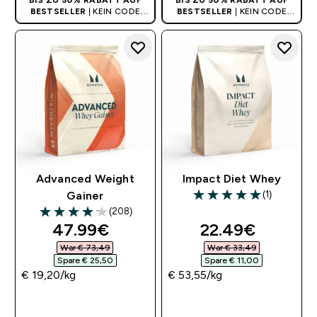
BIS ZU 50% RABATT AUF
BIS ZU 50% RABATT AUF
BESTSELLER
| KEIN CODE
BESTSELLER
| KEIN CODE
BENÖTIGT
BENÖTIGT
Advanced Weight
Impact Diet Whey
(1)
Gainer
5 out of 5 stars
(208)
4.13 out of 5 stars
discounted price
discounted pri
47.99€‎
22.49€‎
War € 73,49‎
War € 33,49‎
Spare € 25,50‎
Spare € 11,00‎
€ 19,20‎/kg
€ 53,55‎/kg
SOFORTKAUF
SOFORTKAUF