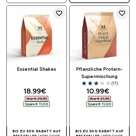
BENÖTIGT
Essential Shakes
Pflanzliche Protein-
Supermischung
(17)
3.12 out of 5 stars
discounted price
discounted pri
18.99€‎
10.99€‎
War € 29,99‎
War € 21,99‎
Spare € 11,00‎
Spare € 11,00‎
SOFORTKAUF
SOFORTKAUF
BIS ZU 50% RABATT AUF
BIS ZU 50% RABATT AUF