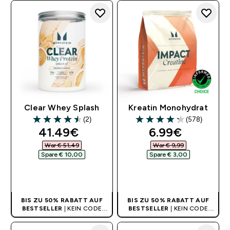
Clear Whey Splash
Kreatin Monohydrat
(2)
(578)
4.5 out of 5 stars
4.27 out of 5 stars
discounted price
discounted pr
41.49€‎
6.99€‎
War € 51,49‎
War € 9,99‎
Spare € 10,00‎
Spare € 3,00‎
SOFORTKAUF
SOFORTKAUF
BIS ZU 50% RABATT AUF
BIS ZU 50% RABATT AUF
BESTSELLER
| KEIN CODE
BESTSELLER
| KEIN CODE
BENÖTIGT
BENÖTIGT