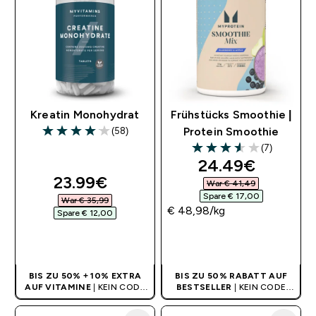
Kreatin Monohydrat
Frühstücks Smoothie |
(58)
Protein Smoothie
4.07 out of 5 stars
(7)
3.57 out of 5 stars
discounted pri
24.49€‎
discounted price
23.99€‎
War € 41,49‎
Spare € 17,00‎
War € 35,99‎
€ 48,98‎/kg
Spare € 12,00‎
SOFORTKAUF
SOFORTKAUF
BIS ZU 50% + 10% EXTRA
BIS ZU 50% RABATT AUF
AUF VITAMINE
| KEIN CODE
BESTSELLER
| KEIN CODE
BENÖTIGT
BENÖTIGT