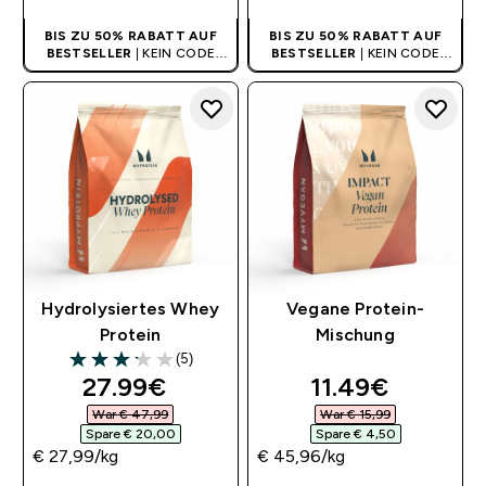
BIS ZU 50% RABATT AUF
BIS ZU 50% RABATT AUF
BESTSELLER
| KEIN CODE
BESTSELLER
| KEIN CODE
BENÖTIGT
BENÖTIGT
Hydrolysiertes Whey
Vegane Protein-
Protein
Mischung
(5)
3.2 out of 5 stars
discounted price
discounted pri
27.99€‎
11.49€‎
War € 47,99‎
War € 15,99‎
Spare € 20,00‎
Spare € 4,50‎
€ 27,99‎/kg
€ 45,96‎/kg