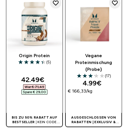
Origin Protein
Vegane
(5)
Proteinmischung
4.4 out of 5 stars
(Probe)
(17)
discounted price
42.49€‎
3.12 out of 5 stars
4.99€‎
War € 71,49‎
€ 166,33‎/kg
Spare € 29,00‎
SOFORTKAUF
SOFORTKAUF
BIS ZU 50% RABATT AUF
AUSGESCHLOSSEN VON
BESTSELLER
| KEIN CODE
RABATTEN | EXKLUSIV &
BENÖTIGT
LIMITIERT