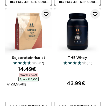
BESTSELLER
| KEIN CODE
BESTSELLER
| KEIN CODE
BENÖTIGT
BENÖTIGT
Sojaprotein-Isolat
THE Whey
(527)
(99)
3.74 out of 5 stars
4.14 out of 5 stars
discounted price
14.49€‎
War € 22,49‎
Spare € 8,00‎
43.99€‎
€ 28,98‎/kg
SOFORTKAUF
SOFORTKAUF