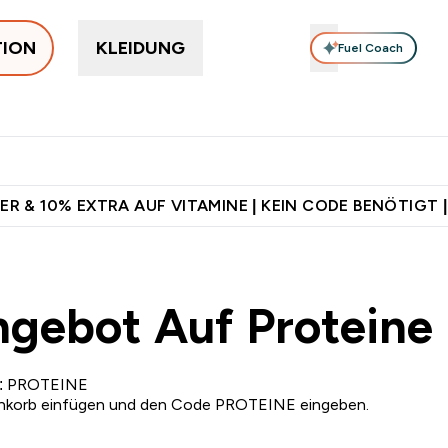
TION
KLEIDUNG
Fuel Coach
rotein
Supplemente
Vitamine
Food, Bars & Snacks
V
 Jetzt im Trend submenu
Enter Protein submenu
Enter Supplemente submenu
Enter Vitamine submenu
⌄
⌄
⌄
⌄
sand ab 75€
Für App-Neukunden: Gratis Versand
5€ warten auf
ER & 10% EXTRA AUF VITAMINE | KEIN CODE BENÖTIGT |
ngebot Auf Proteine
E: PROTEINE
renkorb einfügen und den Code PROTEINE eingeben.