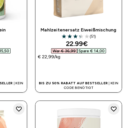
ein
Mahlzeitenersatz Eiweißmischung
)
(51)
3.33 out of 5 stars
d price
discounted price
22.99€‎
15,50‎
War € 36,99‎
Spare € 14,00‎
€ 22,99‎/kg
SOFORTKAUF
SELLER
| KEIN
BIS ZU 50% RABATT AUF BESTSELLER
| KEIN
CODE BENÖTIGT