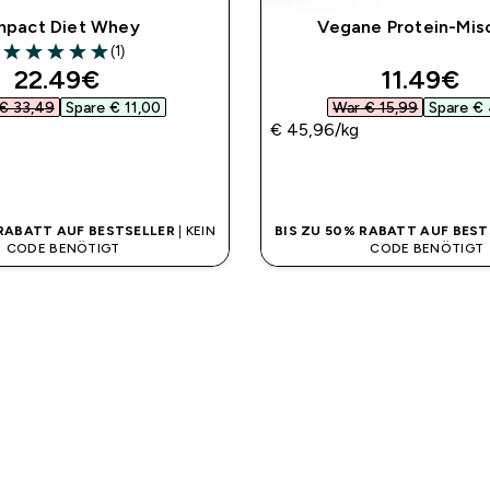
mpact Diet Whey
Vegane Protein-Mis
(1)
5 out of 5 stars
discounted price
discount
22.49€‎
11.49€‎
€ 33,49‎
Spare € 11,00‎
War € 15,99‎
Spare € 
€ 45,96‎/kg
SOFORTKAUF
SOFORTKAUF
 RABATT AUF BESTSELLER
| KEIN
BIS ZU 50% RABATT AUF BEST
CODE BENÖTIGT
CODE BENÖTIGT