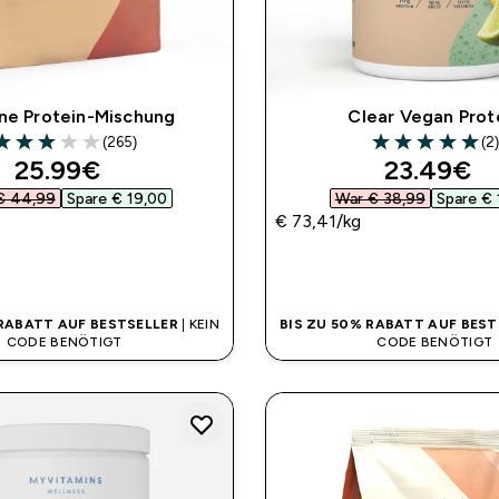
ne Protein-Mischung
Clear Vegan Prot
(265)
(2
 out of 5 stars
5 out of 5 stars
discounted price
discounte
25.99€‎
23.49€‎
€ 44,99‎
Spare € 19,00‎
War € 38,99‎
Spare € 
€ 73,41‎/kg
SOFORTKAUF
SOFORTKAUF
 RABATT AUF BESTSELLER
| KEIN
BIS ZU 50% RABATT AUF BEST
CODE BENÖTIGT
CODE BENÖTIGT