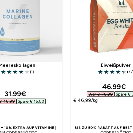
Meereskollagen
Eiweißpulver
(1)
(77
4 out of 5 stars
4.39 out of 5 st
discounte
46.99€‎
discounted price
31.99€‎
War € 76,99‎
Spare € 
€ 46,99‎/kg
€ 46,99‎
Spare € 15,00‎
SOFORTKAUF
SOFORTKAUF
% + 10% EXTRA AUF VITAMINE
|
BIS ZU 50% RABATT AUF BEST
EIN CODE BENÖTIGT
CODE BENÖTIGT