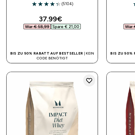
(5104)
4.31 out of 5 stars
4
discounted price
37.99€‎
War € 58,99‎
Spare € 21,00‎
War 
SOFORTKAUF
BIS ZU 50% RABATT AUF BESTSELLER
| KEIN
BIS ZU 50%
CODE BENÖTIGT