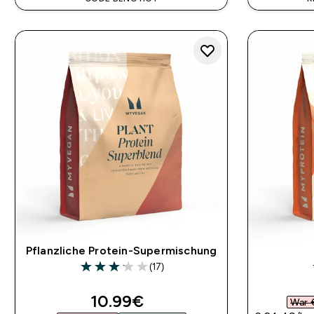
Pflanzliche Protein-Supermischung
(17)
3.12 out of 5 stars
discounted price
10.99€‎
War 