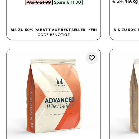
€ 24,49‎/kg
War € 21,99‎
Spare € 11,00‎
SOFORTKAUF
BIS ZU 50% RABATT AUF BESTSELLER
| KEIN
BIS ZU 50%
CODE BENÖTIGT