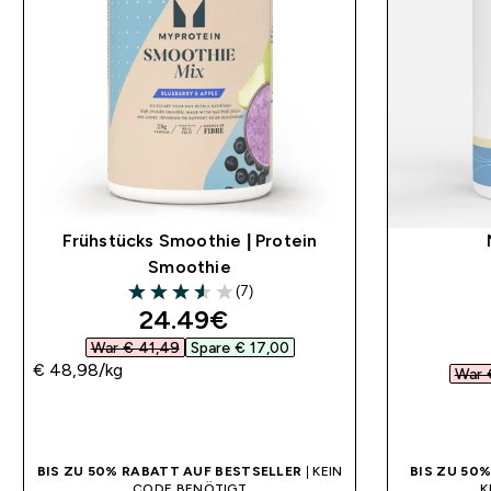
Frühstücks Smoothie | Protein
Smoothie
(7)
3.57 out of 5 stars
discounted price
24.49€‎
War € 41,49‎
Spare € 17,00‎
€ 48,98‎/kg
War 
SOFORTKAUF
BIS ZU 50% RABATT AUF BESTSELLER
| KEIN
BIS ZU 50
CODE BENÖTIGT
K