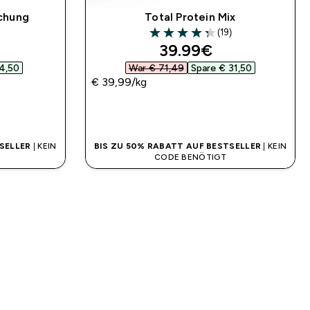
chung
Total Protein Mix
(19)
4.32 out of 5 stars
ed price
discounted price
39.99€‎
4,50‎
War € 71,49‎
Spare € 31,50‎
€ 39,99‎/kg
SOFORTKAUF
SELLER
| KEIN
BIS ZU 50% RABATT AUF BESTSELLER
| KEIN
CODE BENÖTIGT