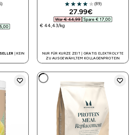
6)
(89)
rs
3.97 out of 5 stars
discounted price
27.99€‎
ed price
War € 44,99‎
Spare € 17,00‎
€ 44,43‎/kg
5,00‎
SOFORTKAUF
SELLER
| KEIN
NUR FÜR KURZE ZEIT | GRATIS ELEKTROLYTE
ZU AUSGEWÄHLTEM KOLLAGENPROTEIN