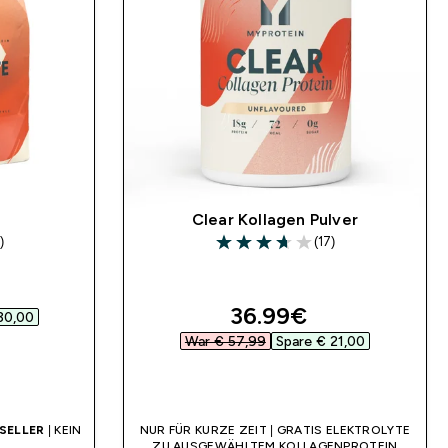
Clear Kollagen Pulver
)
(17)
ars
3.71 out of 5 stars
d price
discounted price
36.99€‎
30,00‎
War € 57,99‎
Spare € 21,00‎
SOFORTKAUF
SELLER
| KEIN
NUR FÜR KURZE ZEIT | GRATIS ELEKTROLYTE
ZU AUSGEWÄHLTEM KOLLAGENPROTEIN