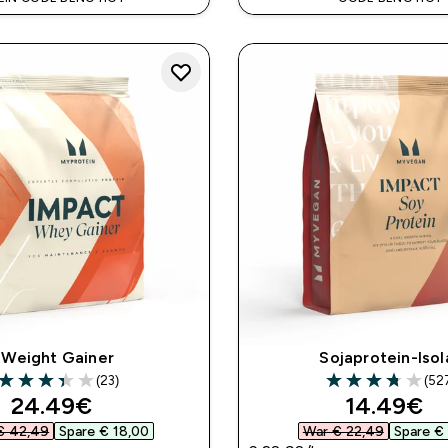
Weight Gainer
Sojaprotein-Isol
(23)
(52
3.39 out of 5 stars
3.74 out of 5 sta
discounted price
discounte
24.49€‎
14.49€‎
€ 42,49‎
Spare € 18,00‎
War € 22,49‎
Spare € 