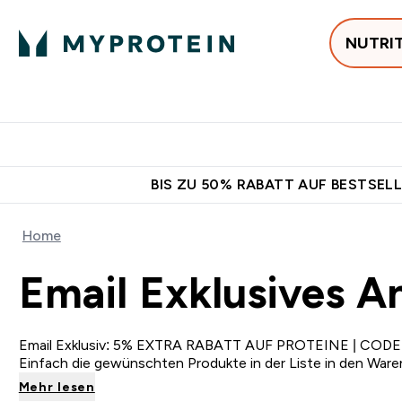
NUTRI
Jetzt im Trend
P
Enter
⌄
Gratis Ver
BIS ZU 50% RABATT AUF BESTSELL
Home
Email Exklusives A
Email Exklusiv: 5% EXTRA RABATT AUF PROTEINE | COD
Einfach die gewünschten Produkte in der Liste in den Wa
Mehr lesen