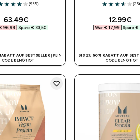
(935)
(25
.07 out of 5 stars
3.61 out of 5 sta
discounted price
discount
63.49€‎
12.99€‎
€ 96,99‎
Spare € 33,50‎
War € 17,99‎
Spare € 
SOFORTKAUF
SOFORTKAUF
 RABATT AUF BESTSELLER
| KEIN
BIS ZU 50% RABATT AUF BEST
CODE BENÖTIGT
CODE BENÖTIGT