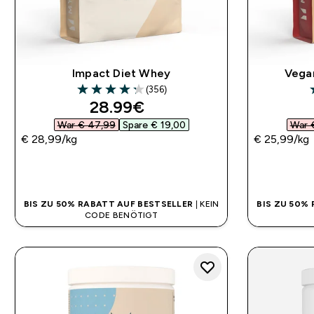
Impact Diet Whey
Vega
(356)
4.26 out of 5 stars
3
discounted price
28.99€‎
War € 47,99‎
Spare € 19,00‎
War 
€ 28,99‎/kg
€ 25,99‎/kg
SOFORTKAUF
BIS ZU 50% RABATT AUF BESTSELLER
| KEIN
BIS ZU 50%
CODE BENÖTIGT