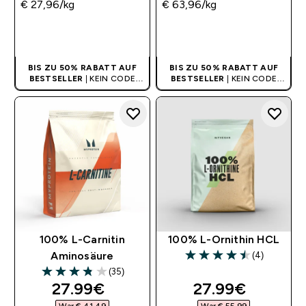
€ 27,96‎/kg
€ 63,96‎/kg
SOFORTKAUF
SOFORTKAUF
BIS ZU 50% RABATT AUF
BIS ZU 50% RABATT AUF
BESTSELLER
| KEIN CODE
BESTSELLER
| KEIN CODE
BENÖTIGT
BENÖTIGT
100% L-Carnitin
100% L-Ornithin HCL
(4)
Aminosäure
4.5 out of 5 stars
(35)
3.83 out of 5 stars
discounted price
discounted pri
27.99€‎
27.99€‎