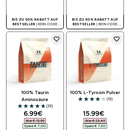
SOFORTKAUF
SOFORTKAUF
BIS ZU 50% RABATT AUF
BIS ZU 50% RABATT AUF
BESTSELLER
| KEIN CODE
BESTSELLER
| KEIN CODE
BENÖTIGT
BENÖTIGT
100% Taurin
100% L-Tyrosin Pulver
(19)
Aminosäure
4.16 out of 5 stars
(39)
4.74 out of 5 stars
discounted price
discounted pri
6.99€‎
15.99€‎
War € 13,99‎
War € 23,49‎
Spare € 7,00‎
Spare € 7,50‎