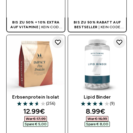
SOFORTKAUF
SOFORTKAUF
BIS ZU 50% + 10% EXTRA
BIS ZU 50% RABATT AUF
AUF VITAMINE
| KEIN CODE
BESTSELLER
| KEIN CODE
BENÖTIGT
BENÖTIGT
Erbsenprotein Isolat
Lipid Binder
(256)
(9)
3.61 out of 5 stars
3.78 out of 5 stars
discounted price
discounted pr
12.99€‎
8.99€‎
War € 17,99‎
War € 16,99‎
Spare € 5,00‎
Spare € 8,00‎