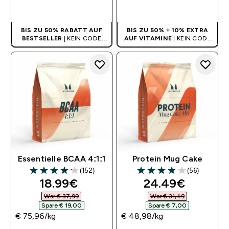
SOFORTKAUF
SOFORTKAUF
BIS ZU 50% RABATT AUF
BIS ZU 50% + 10% EXTRA
BESTSELLER
| KEIN CODE
AUF VITAMINE
| KEIN CODE
BENÖTIGT
BENÖTIGT
Essentielle BCAA 4:1:1
Protein Mug Cake
(152)
(56)
4.16 out of 5 stars
3.96 out of 5 stars
discounted price
discounted pri
18.99€‎
24.49€‎
War € 37,99‎
War € 31,49‎
Spare € 19,00‎
Spare € 7,00‎
€ 75,96‎/kg
€ 48,98‎/kg