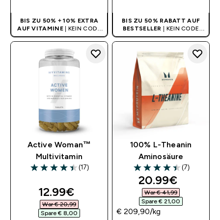
BIS ZU 50% + 10% EXTRA
BIS ZU 50% RABATT AUF
AUF VITAMINE
| KEIN CODE
BESTSELLER
| KEIN CODE
BENÖTIGT
BENÖTIGT
Active Woman™
100% L-Theanin
Multivitamin
Aminosäure
(17)
(7)
4.41 out of 5 stars
4.43 out of 5 stars
discounted pri
20.99€‎
discounted price
12.99€‎
War € 41,99‎
Spare € 21,00‎
War € 20,99‎
€ 209,90‎/kg
Spare € 8,00‎