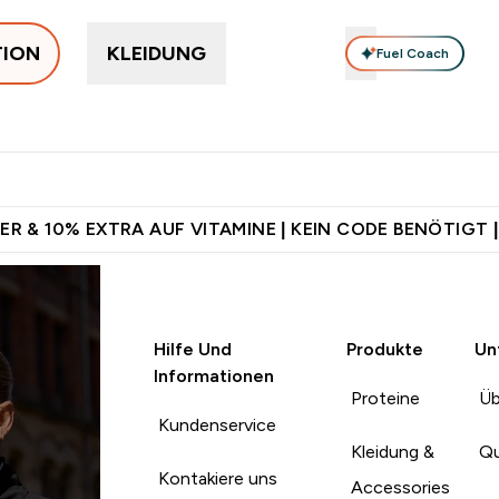
TION
KLEIDUNG
Fuel Coach
rotein
Supplemente
Vitamine
Food, Bars & Snacks
V
 Jetzt im Trend submenu
Enter Protein submenu
Enter Supplemente submenu
Enter Vitamine submenu
⌄
⌄
⌄
⌄
sand ab 75€
Für App-Neukunden: Gratis Versand
5€ warten auf
ER & 10% EXTRA AUF VITAMINE | KEIN CODE BENÖTIGT |
Hilfe Und
Produkte
Un
Informationen
Proteine
Üb
Kundenservice
Kleidung &
Qu
Kontakiere uns
Accessories