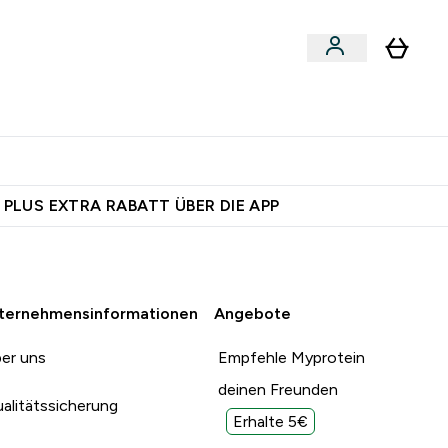
egan
Expertenrat
Enter Food, Bars & Snacks submenu
Enter Vegan submenu
Enter Expertenrat submenu
⌄
⌄
 dich – bereit?
 PLUS EXTRA RABATT ÜBER DIE APP
ternehmensinformationen
Angebote
er uns
Empfehle Myprotein
deinen Freunden
alitätssicherung
Erhalte 5€