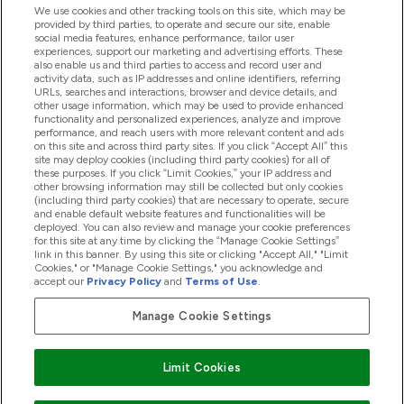
We use cookies and other tracking tools on this site, which may be
provided by third parties, to operate and secure our site, enable
Hilfe Und Informationen
social media features, enhance performance, tailor user
experiences, support our marketing and advertising efforts. These
also enable us and third parties to access and record user and
activity data, such as IP addresses and online identifiers, referring
Produkte
URLs, searches and interactions, browser and device details, and
other usage information, which may be used to provide enhanced
functionality and personalized experiences, analyze and improve
performance, and reach users with more relevant content and ads
on this site and across third party sites. If you click “Accept All” this
Unternehmensinformationen
site may deploy cookies (including third party cookies) for all of
these purposes. If you click “Limit Cookies,” your IP address and
other browsing information may still be collected but only cookies
(including third party cookies) that are necessary to operate, secure
Angebote
and enable default website features and functionalities will be
deployed. You can also review and manage your cookie preferences
for this site at any time by clicking the “Manage Cookie Settings”
link in this banner. By using this site or clicking "Accept All," "Limit
Cookies," or "Manage Cookie Settings," you acknowledge and
2026 The Hut.com Ltd
accept our
Privacy Policy
and
Terms of Use
.
Manage Cookie Settings
Sicher zahlen mit
Limit Cookies