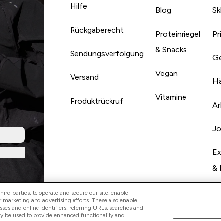
Hilfe
Blog
Sk
Rückgaberecht
Proteinriegel
Pr
& Snacks
Sendungsverfolgung
Ge
Vegan
Versand
Hä
Vitamine
Produktrückruf
Ar
Jo
Ex
& 
ird parties, to operate and secure our site, enable
r marketing and advertising efforts. These also enable
esses and online identifiers, referring URLs, searches and
ay be used to provide enhanced functionality and