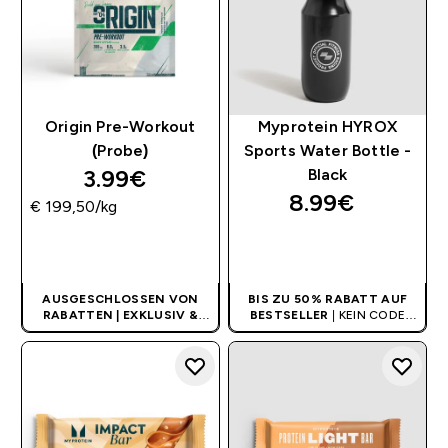
Origin Pre-Workout
Myprotein HYROX
(Probe)
Sports Water Bottle -
3.99€‎
Black
8.99€‎
€ 199,50‎/kg
SOFORTKAUF
SOFORTKAUF
AUSGESCHLOSSEN VON
BIS ZU 50% RABATT AUF
RABATTEN | EXKLUSIV &
BESTSELLER
| KEIN CODE
LIMITIERT
BENÖTIGT