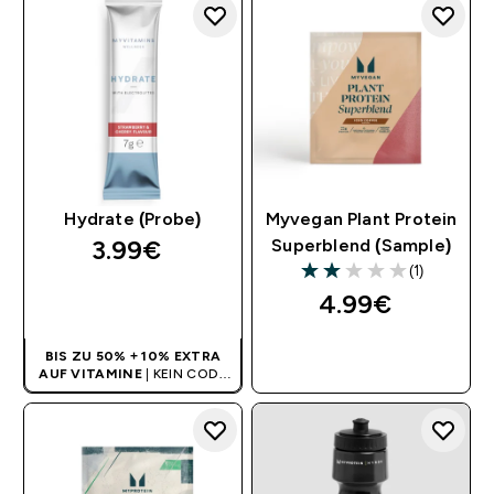
Hydrate (Probe)
Myvegan Plant Protein
3.99€‎
Superblend (Sample)
(1)
2 out of 5 stars
4.99€‎
SOFORTKAUF
BIS ZU 50% + 10% EXTRA
SOFORTKAUF
AUF VITAMINE
| KEIN CODE
BENÖTIGT