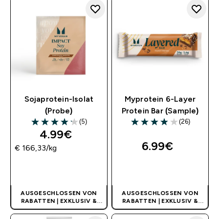
Sojaprotein-Isolat
Myprotein 6-Layer
(Probe)
Protein Bar (Sample)
(5)
(26)
4.2 out of 5 stars
3.96 out of 5 stars
4.99€‎
6.99€‎
€ 166,33‎/kg
SOFORTKAUF
SOFORTKAUF
AUSGESCHLOSSEN VON
AUSGESCHLOSSEN VON
RABATTEN | EXKLUSIV &
RABATTEN | EXKLUSIV &
LIMITIERT
LIMITIERT