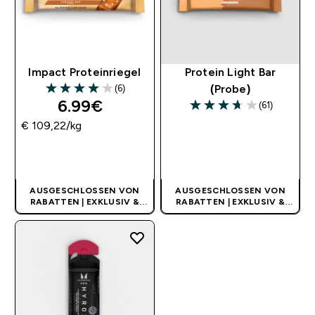
Impact Proteinriegel
Protein Light Bar
(6)
(Probe)
4 out of 5 stars
6.99€‎
(61)
3.67 out of 5 stars
€ 109,22‎/kg
SOFORTKAUF
SOFORTKAUF
AUSGESCHLOSSEN VON
AUSGESCHLOSSEN VON
RABATTEN | EXKLUSIV &
RABATTEN | EXKLUSIV &
LIMITIERT
LIMITIERT