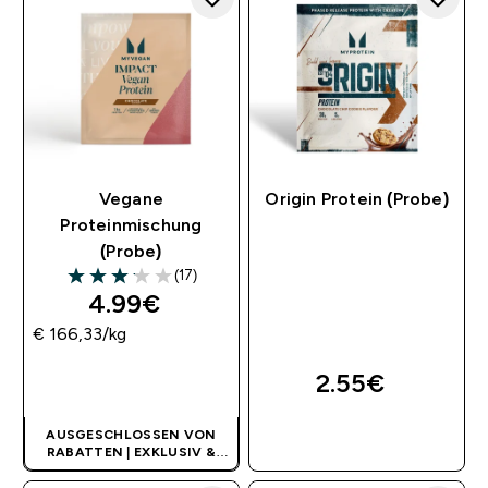
Vegane
Origin Protein (Probe)
Proteinmischung
(Probe)
(17)
3.12 out of 5 stars
4.99€‎
€ 166,33‎/kg
2.55€‎
SOFORTKAUF
AUSGESCHLOSSEN VON
SOFORTKAUF
RABATTEN | EXKLUSIV &
LIMITIERT