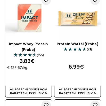
Impact Whey Protein
Protein Waffel (Probe)
(21)
(Probe)
4.57 out of 5 stars
(155)
4.52 out of 5 stars
3.83€‎
6.99€‎
€ 127,67‎/kg
SOFORTKAUF
SOFORTKAUF
AUSGESCHLOSSEN VON
AUSGESCHLOSSEN VON
RABATTEN | EXKLUSIV &
RABATTEN | EXKLUSIV &
LIMITIERT
LIMITIERT