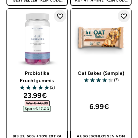
BESTSELLER
| KEIN CODE
AUF VITAMINE
| KEIN CODE
BENÖTIGT
BENÖTIGT
Probiotika
Oat Bakes (Sample)
(3)
Fruchtgummis
4.33 out of 5 stars
(2)
5 out of 5 stars
discounted price
23.99€‎
War € 40,99‎
6.99€‎
Spare € 17,00‎
SOFORTKAUF
SOFORTKAUF
BIS ZU 50% + 10% EXTRA
AUSGESCHLOSSEN VON