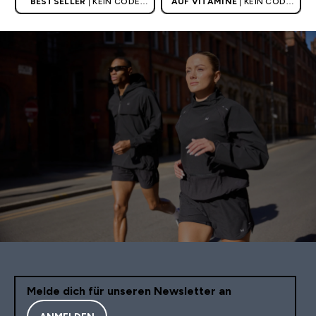
BESTSELLER
| KEIN CODE
AUF VITAMINE
| KEIN CODE
BENÖTIGT
BENÖTIGT
Melde dich für unseren Newsletter an