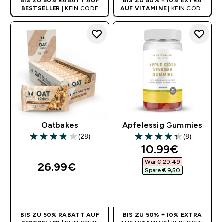
BIS ZU 50% RABATT AUF
BIS ZU 50% + 10% EXTRA
BESTSELLER
| KEIN CODE
AUF VITAMINE
| KEIN CODE
BENÖTIGT
BENÖTIGT
Oatbakes
Apfelessig Gummies
(28)
(8)
3.86 out of 5 stars
4.38 out of 5 stars
discounted pri
10.99€‎
War € 20,49‎
26.99€‎
Spare € 9,50‎
SOFORTKAUF
SOFORTKAUF
BIS ZU 50% RABATT AUF
BIS ZU 50% + 10% EXTRA