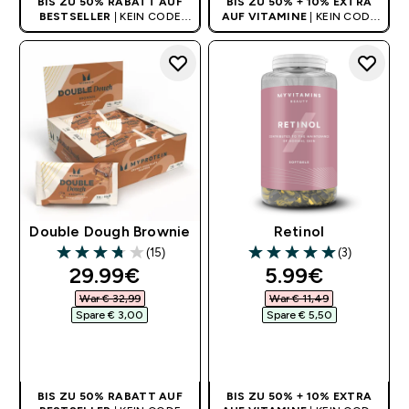
BIS ZU 50% RABATT AUF
BIS ZU 50% + 10% EXTRA
BESTSELLER
| KEIN CODE
AUF VITAMINE
| KEIN CODE
BENÖTIGT
BENÖTIGT
Double Dough Brownie
Retinol
(15)
(3)
3.73 out of 5 stars
5 out of 5 stars
discounted price
discounted pr
29.99€‎
5.99€‎
War € 32,99‎
War € 11,49‎
Spare € 3,00‎
Spare € 5,50‎
SOFORTKAUF
SOFORTKAUF
BIS ZU 50% RABATT AUF
BIS ZU 50% + 10% EXTRA