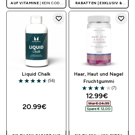
AUF VITAMINE
| KEIN CODE
RABATTEN | EXKLUSIV &
BENÖTIGT
LIMITIERT
Liquid Chalk
Haar, Haut und Nagel
(56)
Fruchtgummi
4.55 out of 5 stars
(7)
3.86 out of 5 stars
discounted pri
12.99€‎
War € 24,99‎
20.99€‎
Spare € 12,00‎
SOFORTKAUF
SOFORTKAUF