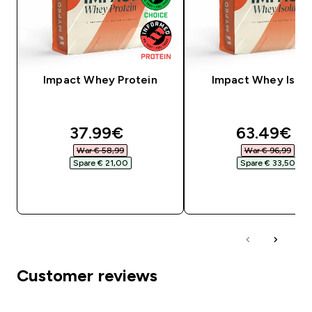
Impact Whey Protein
Impact Whey Isola
discounted price
discounte
37.99€‎
63.49€‎
War € 58,99‎
War € 96,99‎
Spare € 21,00‎
Spare € 33,50‎
SOFORTKAUF
SOFORTKAUF
Customer reviews