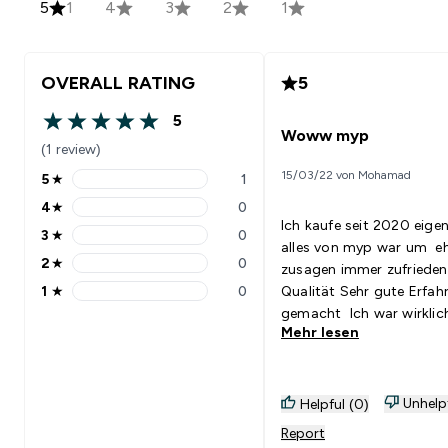
5
1
4
3
2
1
OVERALL RATING
5
5
5 out of 5 stars
Woww myp
(1 review)
15/03/22 von Mohamad
5
★
1
5 stars rating 1 reviews
4
★
0
4 stars rating 0 reviews
Ich kaufe seit 2020 eigen
3
★
0
3 stars rating 0 reviews
alles von myp war um eh
2
★
0
zusagen immer zufriede
2 stars rating 0 reviews
1
★
0
Qualität Sehr gute Erfah
1 stars rating 0 reviews
gemacht Ich war wirklic
Mehr lesen
noch nie so krass begeis
von ein t-Shirt vllt hört s
das übertreiben an aber
war das beste sport Shir
Unhelp
Helpful (0)
ich je hatte Vielen Dank
Report
das Myp Team