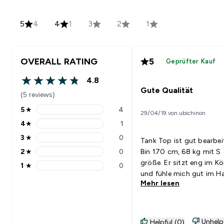
5
4
4
1
3
2
1
OVERALL RATING
5
Geprüfter Kauf
4.8
4.8 out of 5 stars
Gute Qualität
(5 reviews)
5
★
4
29/04/19 von ubichinon
5 stars rating 4 reviews
4
★
1
4 stars rating 1 reviews
3
★
0
Tank Top ist gut bearbei
3 stars rating 0 reviews
2
★
0
Bin 170 cm, 68 kg mit S
2 stars rating 0 reviews
größe. Er sitzt eng im Kö
1
★
0
1 stars rating 0 reviews
und fühle mich gut im Ha
Mehr lesen
Unhelp
Helpful (0)