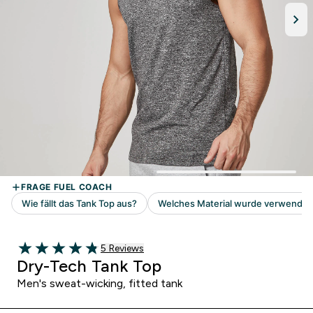
5 customer reviews
5 Reviews
4.8 out of 5 stars
Dry-Tech Tank Top
Men's sweat-wicking, fitted tank