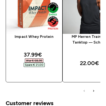
Impact Whey Protein
MP Herren Trainin
Tanktop — Schwa
discounted price
37.99€‎
War € 58,99‎
22.00€‎
Spare € 21,00‎
SOFORTKAUF
SOFORTKAUF
Customer reviews