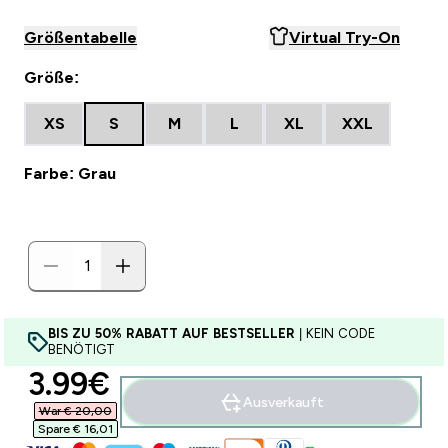
Größentabelle
Virtual Try-On
Größe:
XS
S
M
L
XL
XXL
Farbe: Grau
BIS ZU 50% RABATT AUF BESTSELLER
| KEIN CODE
BENÖTIGT
discounted price
3.99€‎
Ausverkauft
War € 20,00‎
Spare € 16,01‎