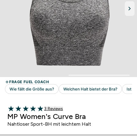
3 customer reviews
3 Reviews
5 out of 5 stars
MP Women's Curve Bra
Nahtloser Sport-BH mit leichtem Halt