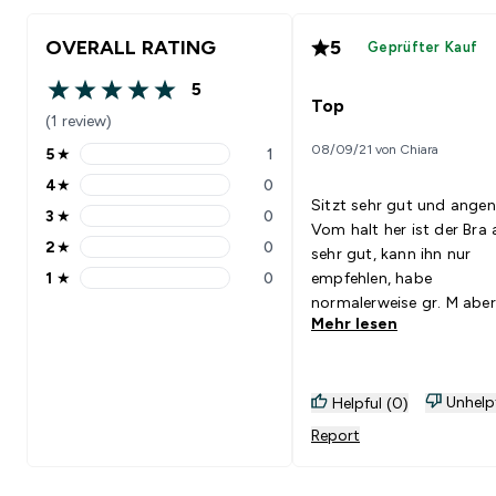
OVERALL RATING
5
Geprüfter Kauf
5
5 out of 5 stars
Top
(1 review)
08/09/21 von Chiara
5
★
1
5 stars rating 1 reviews
4
★
0
4 stars rating 0 reviews
Sitzt sehr gut und ange
3
★
0
3 stars rating 0 reviews
Vom halt her ist der Bra
2
★
0
sehr gut, kann ihn nur
2 stars rating 0 reviews
1
★
0
empfehlen, habe
1 stars rating 0 reviews
normalerweise gr. M aber
Mehr lesen
sitzt an mir besser, engt
aber nicht ein.. Finde den
besser und Sitzt kompak
Unhelp
Helpful (0)
Report