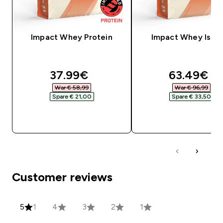
Impact Whey Protein
Impact Whey Isola
discounted price
discounte
37.99€‎
63.49€‎
War € 58,99‎
War € 96,99‎
Spare € 21,00‎
Spare € 33,50‎
SOFORTKAUF
SOFORTKAUF
Customer reviews
5
1
4
3
2
1