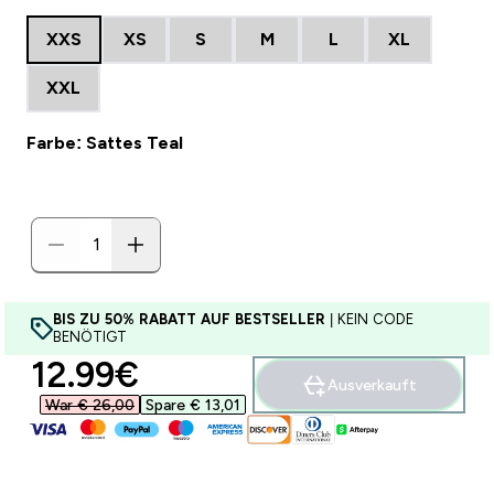
XXS
XS
S
M
L
XL
XXL
Farbe: Sattes Teal
BIS ZU 50% RABATT AUF BESTSELLER
| KEIN CODE
BENÖTIGT
discounted price
12.99€‎
Ausverkauft
War € 26,00‎
Spare € 13,01‎