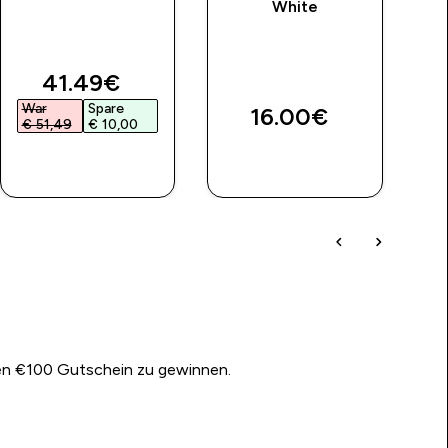
White
Tr
discounted price
41.49€‎
War
Spare
W
16.00€‎
€ 51,49‎
€ 10,00‎
€
SOFORTKAUF
SOFORTKAUF
nen €100 Gutschein zu gewinnen.