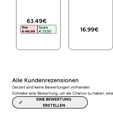
 –
ed price
discounted price
63.49€‎
War
Spare
16.99€‎
€ 96,99‎
€ 33,50‎
SOFORTKAUF
SOFORTKAUF
Alle Kundenrezensionen
Derzeit sind keine Bewertungen vorhanden.
Schreibe eine Bewertung, um die Chance zu haben, ei
EINE BEWERTUNG
ERSTELLEN