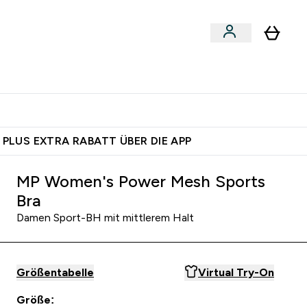
egan
Expertenrat
Enter Food, Bars & Snacks submenu
Enter Vegan submenu
Enter Expertenrat submenu
⌄
⌄
 dich – bereit?
 PLUS EXTRA RABATT ÜBER DIE APP
MP Women's Power Mesh Sports
Bra
Damen Sport-BH mit mittlerem Halt
Größentabelle
Virtual Try-On
Größe: