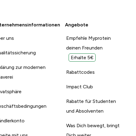
ternehmensinformationen
Angebote
er uns
Empfehle Myprotein
deinen Freunden
alitätssicherung
Erhalte 5€
klärung zur modernen
Rabattcodes
laverei
Impact Club
ivatsphäre
Rabatte für Studenten
schäftsbedingungen
und Absolventen
ndlerkonto
Was Dich bewegt, bringt
beite mit uns
Dich weiter