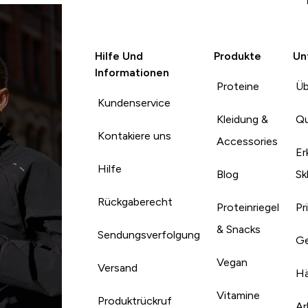
Hilfe Und
Produkte
Un
Informationen
Proteine
Üb
Kundenservice
Kleidung &
Qu
Kontakiere uns
Accessories
Er
Hilfe
Blog
Sk
Rückgaberecht
Proteinriegel
Pr
& Snacks
Sendungsverfolgung
Ge
Vegan
Versand
Hä
Vitamine
Produktrückruf
Ar