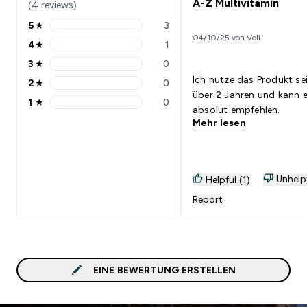
A-Z Multivitamin
(4 reviews)
5
★
3
5 stars rating 3 reviews
04/10/25 von Veli
4
★
1
4 stars rating 1 reviews
3
★
0
3 stars rating 0 reviews
Ich nutze das Produkt se
2
★
0
2 stars rating 0 reviews
über 2 Jahren und kann 
1
★
0
1 stars rating 0 reviews
absolut empfehlen.
Mehr lesen
Unhelp
Helpful (1)
Report
EINE BEWERTUNG ERSTELLEN