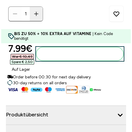
BIS ZU 50% + 10% EXTRA AUF VITAMINE
| Kein Code
benötigt
discounted price
7.99€‎
Zum Warenkorb hinzufügen
War € 10,49‎
Spare € 2,50‎
Auf Lager
Order before 00:30 for next day delivery
30-day returns on all orders
Produktübersicht