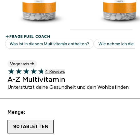
Vegetarisch
4 customer reviews
4 Reviews
4.75 out of 5 stars
A-Z Multivitamin
Unterstützt deine Gesundheit und dein Wohlbefinden
Menge:
90TABLETTEN