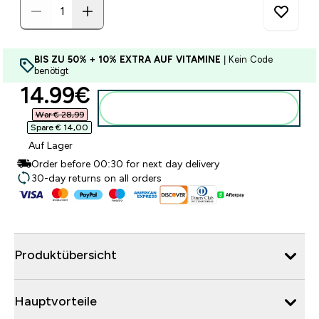
BIS ZU 50% + 10% EXTRA AUF VITAMINE
| Kein Code
benötigt
discounted price
14.99€‎
Zum Warenkorb hinzufügen
War € 28,99‎
Spare € 14,00‎
Auf Lager
Order before 00:30 for next day delivery
30-day returns on all orders
Produktübersicht
Hauptvorteile