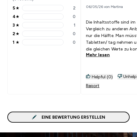
06/05/26 von Martina
5
★
2
5 stars rating 2 reviews
4
★
0
4 stars rating 0 reviews
Die Inhaltsstoffe sind im
3
★
1
3 stars rating 1 reviews
Vergleich zu anderen Anb
2
★
0
nur die Hälfte. Man müsste 12
2 stars rating 0 reviews
1
★
0
Tabletten/ tag nehmen 
1 stars rating 0 reviews
die gleichen Werte zu k
Mehr lesen
Preis / Leistung passt nic
Unhelp
Helpful (0)
Report
EINE BEWERTUNG ERSTELLEN