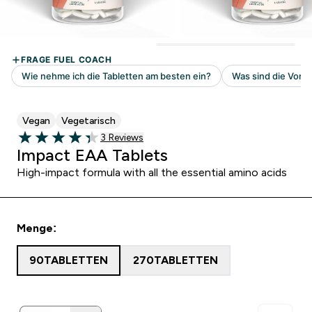
Vegan
Vegetarisch
3 customer reviews
3 Reviews
4.33 out of 5 stars
Impact EAA Tablets
High-impact formula with all the essential amino acids
Menge:
90TABLETTEN
270TABLETTEN