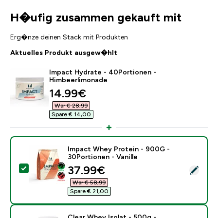
H�ufig zusammen gekauft mit
Erg�nze deinen Stack mit Produkten
Aktuelles Produkt ausgew�hlt
Impact Hydrate - 40Portionen -
Himbeerlimonade
discounted price
14.99€‎
War € 28,99‎
Spare € 14,00‎
Impact Whey Protein - 900G -
30Portionen - Vanille
discounted price
37.99€‎
Dieses Produkt ausw�hlen - Impact Whey Protein - 90
War € 58,99‎
Spare € 21,00‎
Clear Whey Isolat - 500g -