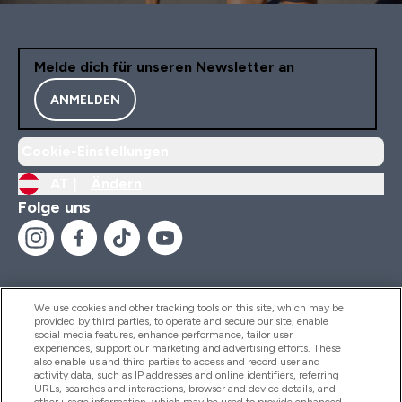
Melde dich für unseren Newsletter an
ANMELDEN
Cookie-Einstellungen
AT |
Ändern
Folge uns
We use cookies and other tracking tools on this site, which may be
provided by third parties, to operate and secure our site, enable
Hilfe Und Informationen
social media features, enhance performance, tailor user
experiences, support our marketing and advertising efforts. These
also enable us and third parties to access and record user and
activity data, such as IP addresses and online identifiers, referring
Produkte
URLs, searches and interactions, browser and device details, and