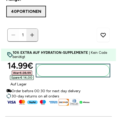
40PORTIONEN
10% EXTRA AUF HYDRATION-SUPPLEMENTE
| Kein Code
benötigt
discounted price
14.99€‎
Zum Warenkorb hinzufügen
War € 28,99‎
Spare € 14,00‎
Auf Lager
Order before 00:30 for next day delivery
30-day returns on all orders