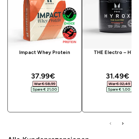
Impact Whey Protein
THE Electro – HY
discounted price
discounte
37.99€‎
31.49€‎
War € 58,99‎
War € 32,49‎
Spare € 21,00‎
Spare € 1,00‎
SOFORTKAUF
SOFORTKAUF