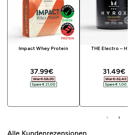
Impact Whey Protein
THE Electro – HY
discounted price
discounte
37.99€‎
31.49€‎
War € 58,99‎
War € 32,49‎
Spare € 21,00‎
Spare € 1,00‎
SOFORTKAUF
SOFORTKAUF
Alle Kundenrezensionen