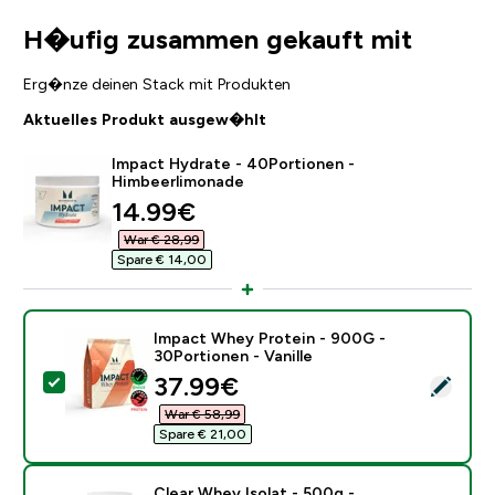
H�ufig zusammen gekauft mit
Erg�nze deinen Stack mit Produkten
Aktuelles Produkt ausgew�hlt
Impact Hydrate - 40Portionen -
Himbeerlimonade
discounted price
14.99€‎
War € 28,99‎
Spare € 14,00‎
Impact Whey Protein - 900G -
30Portionen - Vanille
discounted price
37.99€‎
Dieses Produkt ausw�hlen - Impact Whey Protein - 90
War € 58,99‎
Spare € 21,00‎
Clear Whey Isolat - 500g -