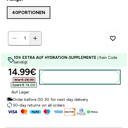
40PORTIONEN
10% EXTRA AUF HYDRATION-SUPPLEMENTE
| Kein Code
benötigt
discounted price
14.99€‎
Zum Warenkorb hinzufügen
War € 28,99‎
Spare € 14,00‎
Auf Lager
Order before 00:30 for next day delivery
30-day returns on all orders