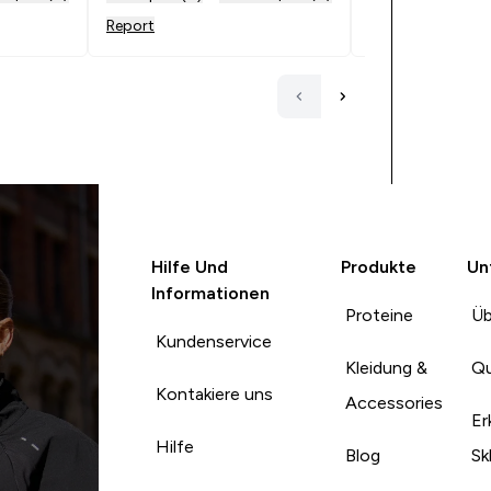
probiert habe.
Report
Report
Hilfe Und
Produkte
Un
Informationen
Proteine
Üb
Kundenservice
Kleidung &
Qu
Kontakiere uns
Accessories
Er
Hilfe
Blog
Sk