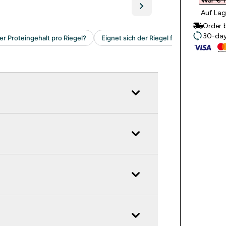
War € 1
Auf Lag
Order 
30-day