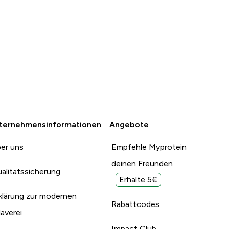
mit:<br>Zum
Report
Report
ist spize
ternehmensinformationen
Angebote
er uns
Empfehle Myprotein
deinen Freunden
alitätssicherung
Erhalte 5€
klärung zur modernen
Rabattcodes
laverei
Impact Club