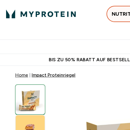
NUTRI
Jetzt im Trend
P
Enter
⌄
Gratis Ver
BIS ZU 50% RABATT AUF BESTSELL
Home
Impact Proteinriegel