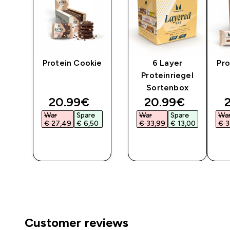
y
Protein Cookie
6 Layer
Pro
Proteinriegel
Sortenbox
ted price
discounted price
discounted pri
d
20.99€‎
20.99€‎
2
War
Spare
War
Spare
Wa
0‎
€ 27,49‎
€ 6,50‎
€ 33,99‎
€ 13,00‎
€ 3
F
SOFORTKAUF
SOFORTKAUF
SO
Customer reviews