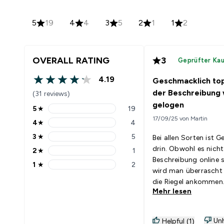
5
19
4
4
3
5
2
1
1
2
OVERALL RATING
3
Geprüfter Ka
4.19
Geschmacklich top
4.19 out of 5 stars
der Beschreibung 
(31 reviews)
gelogen
5
★
19
5 stars rating 19 reviews
17/09/25 von Martin
4
★
4
4 stars rating 4 reviews
3
★
5
Bei allen Sorten ist G
3 stars rating 5 reviews
drin. Obwohl es nicht
2
★
1
2 stars rating 1 reviews
Beschreibung online s
1
★
2
1 stars rating 2 reviews
wird man überrascht
die Riegel ankommen.
Mehr lesen
darauf Wert legt, für
diese Riegel nichts.
Unh
Helpful (1)