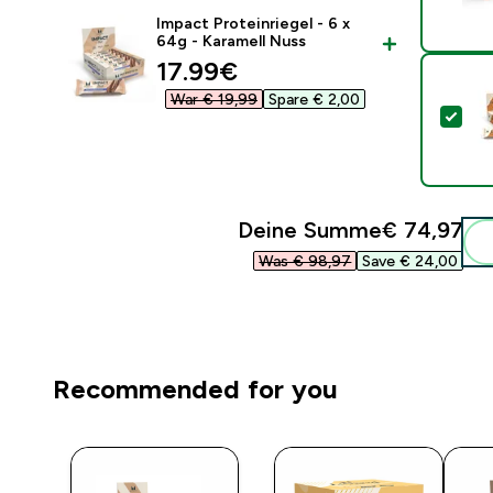
Impact Proteinriegel - 6 x
64g - Karamell Nuss
discounted price
17.99€‎
War € 19,99‎
Spare € 2,00‎
Die
Deine Summe
€ 74,97‎
Was € 98,97‎
Save € 24,00‎
Recommended for you