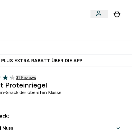
egan
Expertenrat
Enter Food, Bars & Snacks submenu
Enter Vegan submenu
Enter Expertenrat submenu
⌄
⌄
 dich – bereit?
 PLUS EXTRA RABATT ÜBER DIE APP
31 customer reviews
31 Reviews
of 5 stars
t Proteinriegel
ein-Snack der obersten Klasse
ack: