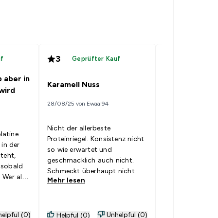
3
5
uf
Geprüfter Kauf
Geprüfte
 aber in
Karamell Nuss
Die besten Pro
wird
28/08/25 von Ewaal94
09/05/25 von FitGu
Nicht der allerbeste
Meine Lieblings-P
elatine
Proteinriegel. Konsistenz nicht
Ich habe schon e
 in der
so wie erwartet und
und die von MyPr
teht,
geschmacklich auch nicht.
bisher die besten
 sobald
Schmeckt überhaupt nicht
Apple Cremble
 Wer also
Mehr lesen
Mehr lesen
nach Karamell und Nuss. Zählt
 den sind
eher zu den schlechteren
Riegeln von all denen die ich
bisher von jeglichen Marken
elpful (0)
Unhelpful (0)
Helpful (0)
Helpful (0)