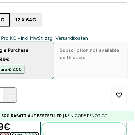
4G
12 X 64G
 Pro KG - inkl. MwSt. zzgl. Versandkosten
gle Purchase
Subscription not available
on this size
.99€
are € 2,00‎
U 50% RABATT AUF BESTSELLER
| KEIN CODE BENÖTIGT
ounted price
9€‎
Zum Warenkorb hinzufügen