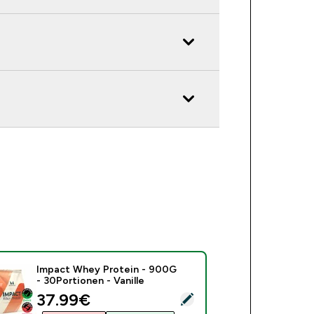
Impact Whey Protein - 900G
- 30Portionen - Vanille
discounted price
37.99€‎
ses Produkt ausw�hlen - Impact Whey Protein - 900G - 30Port