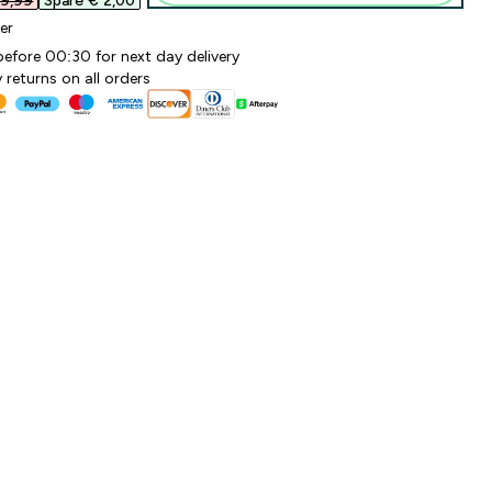
9,99‎
Spare € 2,00‎
er
before 00:30 for next day delivery
 returns on all orders