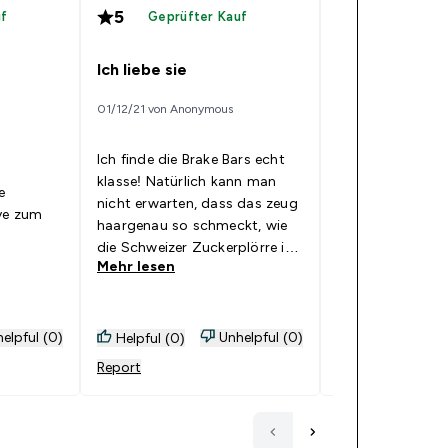
5
5
uf
Geprüfter Kauf
Geprüfte
Ich liebe sie
Lecker
01/12/21 von Anonymous
22/11/21 von Jessica
Ich finde die Brake Bars echt
klasse! Natürlich kann man
e
Schmeckt echt s
nicht erwarten, dass das zeug
ve zum
fast wie KitKat, 
haargenau so schmeckt, wie
so süß
die Schweizer Zuckerplörre in
Mehr lesen
Mehr lesen
der weißroten Verpackung. Ich
persönlich finde sie sogar
noch besser! Sie schmecken
wesentlich herber und und
elpful (0)
Unhelpful (0)
Helpful (0)
Helpful (1)
mehr nach Schokolade, trifft
Report
Report
absolut mein Geschmack!