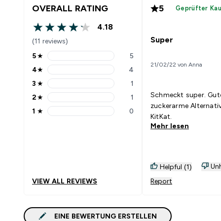
OVERALL RATING
5
Geprüfter Ka
4.18
4.18 out of 5 stars
Super
(11 reviews)
5
★
5
5 stars rating 5 reviews
21/02/22 von Anna
4
★
4
4 stars rating 4 reviews
3
★
1
3 stars rating 1 reviews
Schmeckt super. Gut
2
★
1
2 stars rating 1 reviews
zuckerarme Alternati
1
★
0
1 stars rating 0 reviews
KitKat.
Mehr lesen
Unh
Helpful (1)
VIEW ALL REVIEWS
Report
EINE BEWERTUNG ERSTELLEN