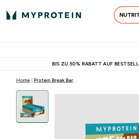
NUTRI
Jetzt im Trend
P
Enter
⌄
Gratis Ver
BIS ZU 50% RABATT AUF BESTSELL
Home
Protein Break Bar