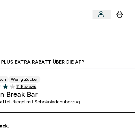
egan
Expertenrat
Enter Food, Bars & Snacks submenu
Enter Vegan submenu
Enter Expertenrat submenu
⌄
⌄
 dich – bereit?
 PLUS EXTRA RABATT ÜBER DIE APP
sch
Wenig Zucker
11 customer reviews
11 Reviews
of 5 stars
in Break Bar
affel-Riegel mit Schokoladenüberzug
ack: