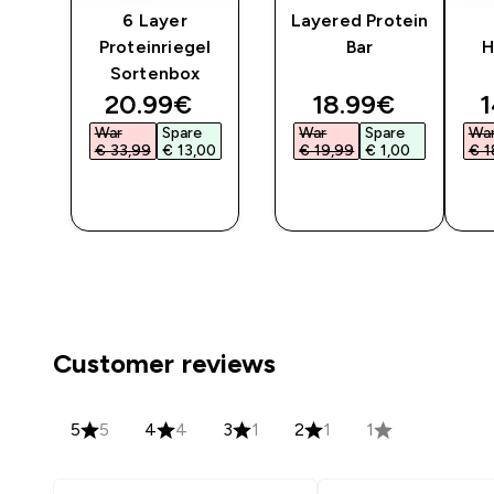
el
6 Layer
Layered Protein
Proteinriegel
Bar
H
Sortenbox
ted price
discounted price
discounted pri
d
20.99€‎
18.99€‎
1
War
Spare
War
Spare
Wa
0‎
€ 33,99‎
€ 13,00‎
€ 19,99‎
€ 1,00‎
€ 1
F
SOFORTKAUF
SOFORTKAUF
SO
Customer reviews
5
5
4
4
3
1
2
1
1