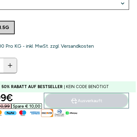
1.5G
0‎ Pro KG - inkl. MwSt. zzgl. Versandkosten
U 50% RABATT AUF BESTSELLER
| KEIN CODE BENÖTIGT
ounted price
9€‎
Ausverkauft
0,99‎
Spare € 10,00‎