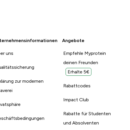
ternehmensinformationen
Angebote
er uns
Empfehle Myprotein
deinen Freunden
alitätssicherung
Erhalte 5€
klärung zur modernen
Rabattcodes
laverei
Impact Club
ivatsphäre
Rabatte für Studenten
schäftsbedingungen
und Absolventen