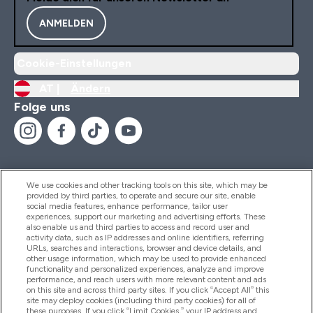
ANMELDEN
Cookie-Einstellungen
AT |
Ändern
Folge uns
We use cookies and other tracking tools on this site, which may be
provided by third parties, to operate and secure our site, enable
Hilfe Und Informationen
social media features, enhance performance, tailor user
experiences, support our marketing and advertising efforts. These
also enable us and third parties to access and record user and
activity data, such as IP addresses and online identifiers, referring
Produkte
URLs, searches and interactions, browser and device details, and
other usage information, which may be used to provide enhanced
functionality and personalized experiences, analyze and improve
performance, and reach users with more relevant content and ads
on this site and across third party sites. If you click “Accept All” this
Unternehmensinformationen
site may deploy cookies (including third party cookies) for all of
these purposes. If you click “Limit Cookies,” your IP address and