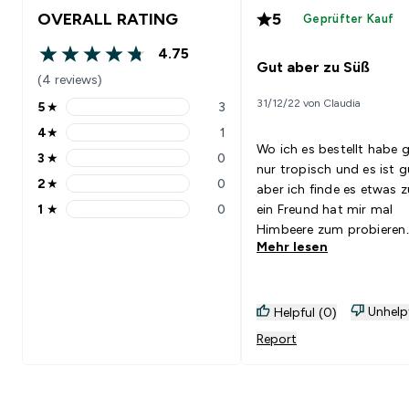
OVERALL RATING
5
Geprüfter Kauf
4.75
4.75 out of 5 stars
Gut aber zu Süß
(4 reviews)
31/12/22 von Claudia
5
★
3
5 stars rating 3 reviews
4
★
1
4 stars rating 1 reviews
Wo ich es bestellt habe 
3
★
0
3 stars rating 0 reviews
nur tropisch und es ist g
2
★
0
aber ich finde es etwas 
2 stars rating 0 reviews
1
★
0
ein Freund hat mir mal
1 stars rating 0 reviews
Himbeere zum probieren
Mehr lesen
gegeben und Himbeere i
besser weil es nicht so s
ist.Gut kombinierbar mit
<br>Jogurt ,Quark
Unhelp
Helpful (0)
Report