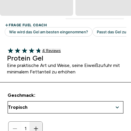
4 customer reviews
4 Reviews
4.75 out of 5 stars
Protein Gel
Eine praktische Art und Weise, seine Eiweißzufuhr mit
minimalem Fettanteil zu erhöhen
Geschmack: