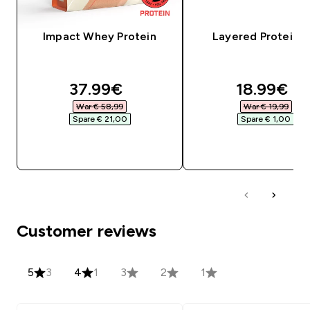
Impact Whey Protein
Layered Protein B
discounted price
discounte
37.99€‎
18.99€‎
War € 58,99‎
War € 19,99‎
Spare € 21,00‎
Spare € 1,00‎
SOFORTKAUF
SOFORTKAUF
Customer reviews
5
3
4
1
3
2
1