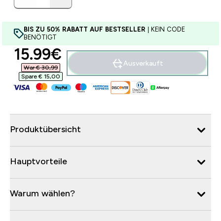
BIS ZU 50% RABATT AUF BESTSELLER
| KEIN CODE
BENÖTIGT
discounted price
15.99€‎
Ausverkauft
War € 30,99‎
Spare € 15,00‎
Produktübersicht
Hauptvorteile
Warum wählen?