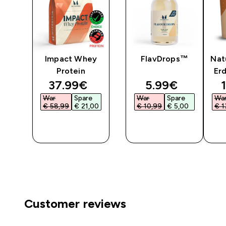
Impact Whey
FlavDrops™
Nat
t
Protein
Er
ted price
discounted price
discounted pr
37.99€‎
5.99€‎
War
Spare
War
Spare
Wa
‎
€ 58,99‎
€ 21,00‎
€ 10,99‎
€ 5,00‎
€ 1
F
SOFORTKAUF
SOFORTKAUF
SO
Customer reviews