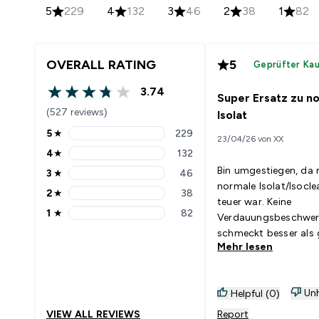
5
229
4
132
3
46
2
38
1
82
OVERALL RATING
5
Geprüfter Ka
3.74
Super Ersatz zu 
3.74 out of 5 stars
(527 reviews)
Isolat
5
★
229
23/04/26 von XX
5 stars rating 229 reviews
4
★
132
4 stars rating 132 reviews
Bin umgestiegen, da 
3
★
46
3 stars rating 46 reviews
normale Isolat/Isocle
2
★
38
2 stars rating 38 reviews
teuer war. Keine
1
★
82
Verdauungsbeschwer
1 stars rating 82 reviews
schmeckt besser als 
Mehr lesen
Unh
Helpful (0)
VIEW ALL REVIEWS
Report