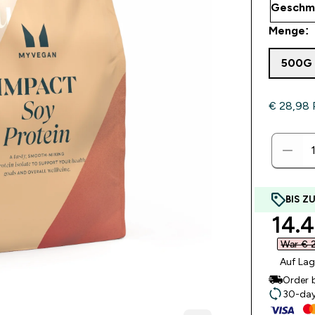
Menge:
500G
€ 28,98‎ 
BIS Z
disc
14.4
War € 2
Auf Lag
Order 
30-day