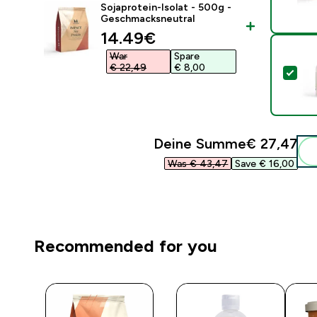
Sojaprotein-Isolat - 500g -
Geschmacksneutral
discounted price
14.49€‎
War
Spare
€ 22,49‎
€ 8,00‎
Die
Deine Summe
€ 27,47‎
Was € 43,47‎
Save € 16,00‎
Recommended for you