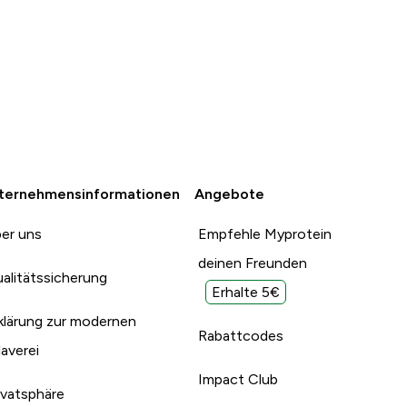
super 🙂.5 Sterne verdient 👍
wieder legt.
allein schon wegen dem
schnellen Versand.
ternehmensinformationen
Angebote
er uns
Empfehle Myprotein
deinen Freunden
alitätssicherung
Erhalte 5€
klärung zur modernen
Rabattcodes
laverei
Impact Club
ivatsphäre