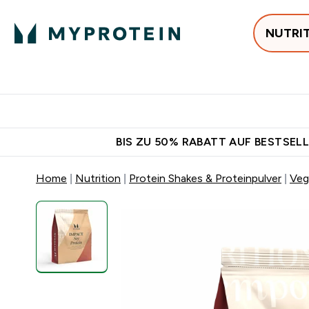
NUTRI
Jetzt im Trend
P
Enter
⌄
Gratis Ver
BIS ZU 50% RABATT AUF BESTSELL
Home
Nutrition
Protein Shakes & Proteinpulver
Veg