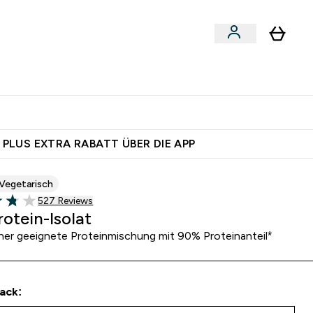
egan
Expertenrat
Enter Food, Bars & Snacks submenu
Enter Vegan submenu
Enter Expertenrat submenu
⌄
⌄
 dich – bereit?
 PLUS EXTRA RABATT ÜBER DIE APP
Vegetarisch
527 customer reviews
527 Reviews
of 5 stars
rotein-Isolat
ner geeignete Proteinmischung mit 90% Proteinanteil*
ack: