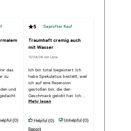
5
5
uf
Geprüfter Kauf
Geprüfte
normalem
Traumhaft cremig auch
Spekulatius
mit Wasser
11/04/26 von Lena
18/03/26 von Emm
mir das
Ich bin total begeistert. Ich
ar zu
habe Spekulatius bestellt, weil
aller leckerstes 
ich auf eine Rezension
von myprotein a
den und
gestoßen bin, die den
proteinpulver pr
gedacht.
Geschmack gelobt hat. Ich
Mehr lesen
Mehr lesen
habe später bemerkt wie viele
negative Bewertungen es auch
gibt und wollte deshalb eine
elpful (0)
Unhelpful (0)
Helpful (0)
Helpful (0)
positive hinterlassen. Ich habe
oft keine Milch Zuhause, und
Report
Report