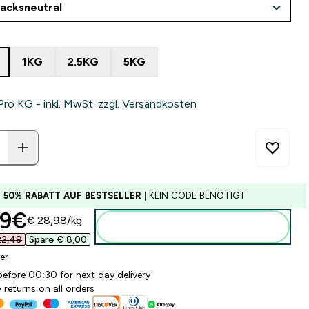
1KG
2.5KG
5KG
Pro KG - inkl. MwSt. zzgl. Versandkosten
U 50% RABATT AUF BESTSELLER
| KEIN CODE BENÖTIGT
ounted price
9€‎
€ 28,98‎/kg
Zum Warenkorb hinzufügen
2,49‎
Spare € 8,00‎
er
before 00:30 for next day delivery
 returns on all orders