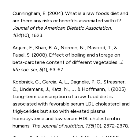
Cunningham, E. (2004). What is a raw foods diet and
are there any risks or benefits associated with it?.
Journal of the American Dietetic Association
,
104
(10), 1623.
Anjum, F., Khan, B. A., Noreen, N., Masood, T., &
Faisal, S. (2008). Effect of boiling and storage on
beta-carotene content of different vegetables.
J.
life soc. sci
,
6
(1), 63-67.
Koebnick, C., Garcia, A. L., Dagnelie, P. C., Strassner,
C., Lindemans, J., Katz, N., … & Hoffmann, I. (2005).
Long-term consumption of a raw food diet is
associated with favorable serum LDL cholesterol and
triglycerides but also with elevated plasma
homocysteine and low serum HDL cholesterol in
humans.
The Journal of nutrition
,
135
(10), 2372-2378.