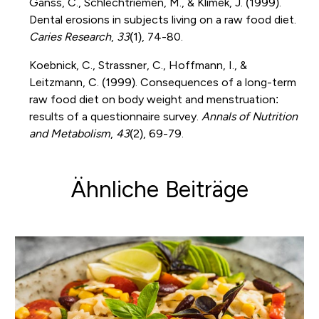
Ganss, C., Schlechtriemen, M., & Klimek, J. (1999).
Dental erosions in subjects living on a raw food diet.
Caries Research
,
33
(1), 74-80.
Koebnick, C., Strassner, C., Hoffmann, I., &
Leitzmann, C. (1999). Consequences of a long-term
raw food diet on body weight and menstruation:
results of a questionnaire survey.
Annals of Nutrition
and Metabolism
,
43
(2), 69-79.
Ähnliche Beiträge