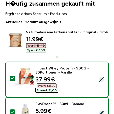
H�ufig zusammen gekauft mit
Erg�nze deinen Stack mit Produkten
Aktuelles Produkt ausgew�hlt
Naturbelassene Erdnussbutter - Original - Grob
discounted price
11.99€‎
War € 13,49‎
Spare € 1,50‎
Impact Whey Protein - 900G -
30Portionen - Vanille
discounted price
37.99€‎
Dieses Produkt ausw�hlen - Impact Whey Protein - 90
War € 58,99‎
Spare € 21,00‎
FlavDrops™ - 50ml - Banane
discounted price
5.99€‎
Dieses Produkt ausw�hlen - FlavDrops™ - 50ml - Ba