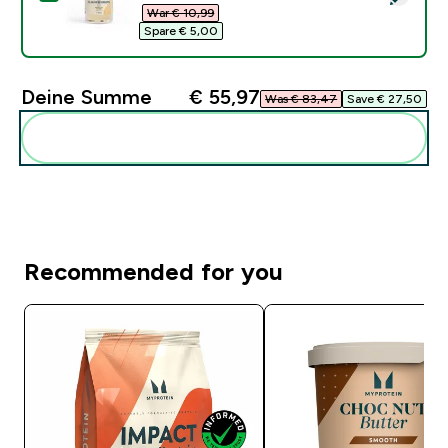
War € 10,99‎
Spare € 5,00‎
Deine Summe
€ 55,97‎
Was € 83,47‎
Save € 27,50‎
Diese zu deiner Routine hinzuf�gen
Recommended for you