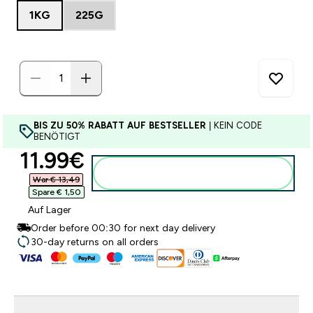
1KG
225G
BIS ZU 50% RABATT AUF BESTSELLER
| KEIN CODE
BENÖTIGT
discounted price
11.99€‎
Zum Warenkorb hinzufügen
War € 13,49‎
Spare € 1,50‎
Auf Lager
Order before 00:30 for next day delivery
30-day returns on all orders