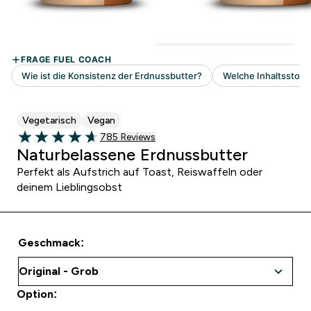
Vegetarisch
Vegan
785 customer reviews
785 Reviews
4.66 out of 5 stars
Naturbelassene Erdnussbutter
Perfekt als Aufstrich auf Toast, Reiswaffeln oder
deinem Lieblingsobst
Geschmack:
Option: