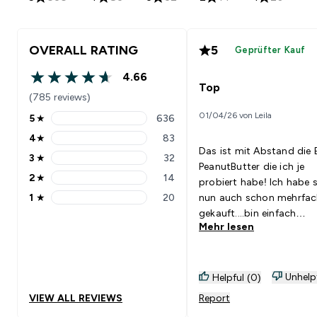
OVERALL RATING
5
Geprüfter Kauf
4.66
4.66 out of 5 stars
Top
(785 reviews)
01/04/26 von Leila
5
★
636
5 stars rating 636 reviews
4
★
83
4 stars rating 83 reviews
Das ist mit Abstand die
3
★
32
3 stars rating 32 reviews
PeanutButter die ich je
2
★
14
probiert habe! Ich habe s
2 stars rating 14 reviews
1
★
20
nun auch schon mehrfa
1 stars rating 20 reviews
gekauft....bin einfach
Mehr lesen
begeistert. TOP! 1A
Unhelp
Helpful (0)
VIEW ALL REVIEWS
Report