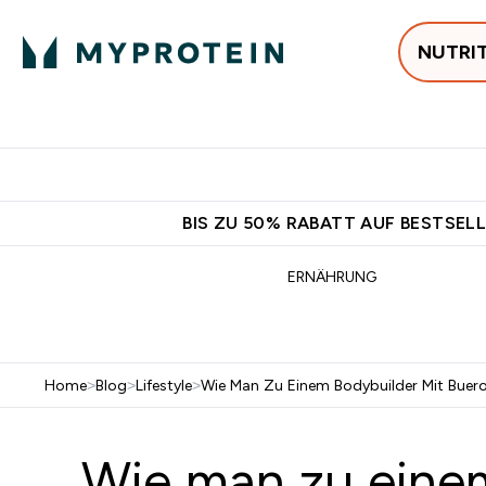
NUTRI
Jetzt im Trend
P
Enter
⌄
Gratis Ver
BIS ZU 50% RABATT AUF BESTSELL
ERNÄHRUNG
Home
>
Blog
>
Lifestyle
>
Wie Man Zu Einem Bodybuilder Mit Buero
Wie man zu einem