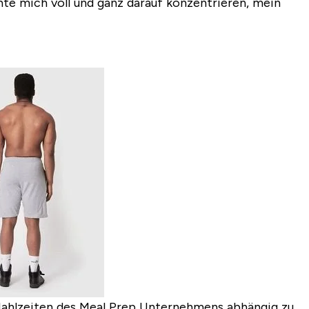
nte mich voll und ganz darauf konzentrieren, mein
n Mahlzeiten des Meal Prep Unternehmens abhängig zu