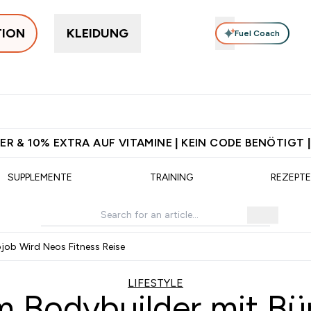
TION
KLEIDUNG
Fuel Coach
rotein
Supplemente
Vitamine
Food, Bars & Snacks
V
 Jetzt im Trend submenu
Enter Protein submenu
Enter Supplemente submenu
Enter Vitamine submenu
⌄
⌄
⌄
⌄
sand ab 75€
Für App-Neukunden: Gratis Versand
5€ warten auf
ER & 10% EXTRA AUF VITAMINE | KEIN CODE BENÖTIGT |
SUPPLEMENTE
TRAINING
REZEPTE
job Wird Neos Fitness Reise
LIFESTYLE
 Bodybuilder mit Bür