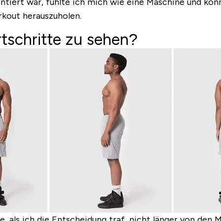
entiert war, fühlte ich mich wie eine Maschine und kon
rkout herauszuholen.
tschritte zu sehen?
e, als ich die Entscheidung traf, nicht länger von de