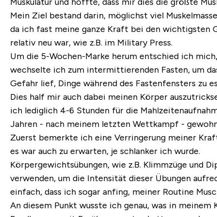
Muskulatur und hoffte, dass mir dies die größte Mu
Mein Ziel bestand darin, möglichst viel Muskelmasse 
da ich fast meine ganze Kraft bei den wichtigsten 
relativ neu war, wie z.B. im Military Press.
Um die 5-Wochen-Marke herum entschied ich mich, d
wechselte ich zum intermittierenden Fasten, um da
Gefahr lief, Dinge während des Fastenfensters zu es
Dies half mir auch dabei meinen Körper auszutrickse
ich lediglich 4-6 Stunden für die Mahlzeitenaufnah
Jahren - nach meinem letzten Wettkampf - gewohn
Zuerst bemerkte ich eine Verringerung meiner Kraf
es war auch zu erwarten, je schlanker ich wurde.
Körpergewichtsübungen, wie z.B. Klimmzüge und Dips
verwenden, um die Intensität dieser Übungen aufre
einfach, dass ich sogar anfing, meiner Routine Mus
An diesem Punkt wusste ich genau, was in meinem Kö