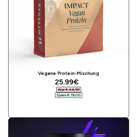
Vegane Protein-Mischung
discounted price
25.99€‎
War € 44,99‎
Spare € 19,00‎
SOFORTKAUF