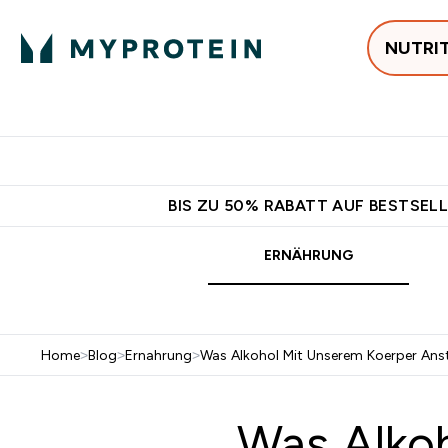
NUTRI
Jetzt im Trend
P
Enter
⌄
Gratis Ver
BIS ZU 50% RABATT AUF BESTSELL
ERNÄHRUNG
Home
>
Blog
>
Ernahrung
>
Was Alkohol Mit Unserem Koerper Anst
Was Alkoh