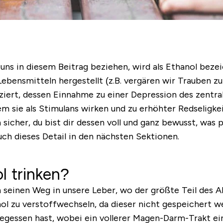
ir uns in diesem Beitrag beziehen, wird als Ethanol bez
ebensmitteln hergestellt (z.B. vergären wir Trauben zur
fiziert, dessen Einnahme zu einer Depression des zentr
dem sie als Stimulans wirken und zu erhöhter Redseligk
sicher, du bist dir dessen voll und ganz bewusst, was 
uch dieses Detail in den nächsten Sektionen.
l trinken?
 seinen Weg in unsere Leber, wo der größte Teil des A
hol zu verstoffwechseln, da dieser nicht gespeichert w
gegessen hast, wobei ein vollerer Magen-Darm-Trakt ei