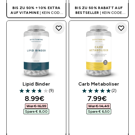
BIS ZU 50% + 10% EXTRA
BIS ZU 50% RABATT AUF
AUF VITAMINE
| KEIN CODE
BESTSELLER
| KEIN CODE
BENÖTIGT
BENÖTIGT
Lipid Binder
Carb Metaboliser
(9)
(2)
3.78 out of 5 stars
5 out of 5 stars
discounted price
discounted pr
8.99€‎
7.99€‎
War € 16,99‎
War € 14,49‎
Spare € 8,00‎
Spare € 6,50‎
SOFORTKAUF
SOFORTKAUF