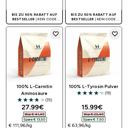
SOFORTKAUF
SOFORTKAUF
BIS ZU 50% RABATT AUF
BIS ZU 50% RABATT AUF
BESTSELLER
| KEIN CODE
BESTSELLER
| KEIN CODE
BENÖTIGT
BENÖTIGT
100% L-Carnitin
100% L-Tyrosin Pulver
(19)
Aminosäure
4.16 out of 5 stars
(35)
3.83 out of 5 stars
discounted price
discounted pri
27.99€‎
15.99€‎
War € 41,49‎
War € 23,49‎
Spare € 13,50‎
Spare € 7,50‎
€ 111,96‎/kg
€ 63,96‎/kg