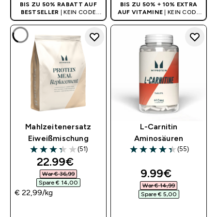
BIS ZU 50% RABATT AUF
BIS ZU 50% + 10% EXTRA
BESTSELLER
| KEIN CODE
AUF VITAMINE
| KEIN CODE
BENÖTIGT
BENÖTIGT
Mahlzeitenersatz
L-Carnitin
Eiweißmischung
Aminosäuren
(51)
(55)
3.33 out of 5 stars
4.35 out of 5 stars
discounted price
22.99€‎
discounted pr
9.99€‎
War € 36,99‎
Spare € 14,00‎
War € 14,99‎
€ 22,99‎/kg
Spare € 5,00‎
SOFORTKAUF
SOFORTKAUF