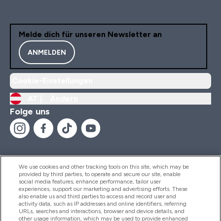
Melde dich für unseren Newsletter an
ANMELDEN
Cookie-Einstellungen
AT |
Ändern
Folge uns
We use cookies and other tracking tools on this site, which may be
provided by third parties, to operate and secure our site, enable
Hilfe Und Informationen
social media features, enhance performance, tailor user
experiences, support our marketing and advertising efforts. These
also enable us and third parties to access and record user and
activity data, such as IP addresses and online identifiers, referring
Produkte
URLs, searches and interactions, browser and device details, and
other usage information, which may be used to provide enhanced