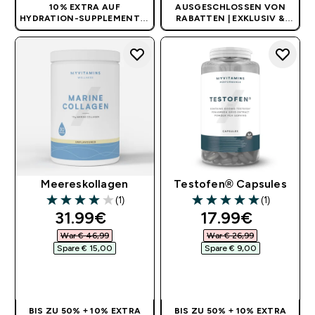
10% EXTRA AUF
AUSGESCHLOSSEN VON
HYDRATION-SUPPLEMENTE
|
RABATTEN | EXKLUSIV &
KEIN CODE BENÖTIGT
LIMITIERT
Meereskollagen
Testofen® Capsules
(1)
(1)
4 out of 5 stars
5 out of 5 stars
discounted price
discounted pri
31.99€‎
17.99€‎
War € 46,99‎
War € 26,99‎
Spare € 15,00‎
Spare € 9,00‎
SOFORTKAUF
SOFORTKAUF
BIS ZU 50% + 10% EXTRA
BIS ZU 50% + 10% EXTRA