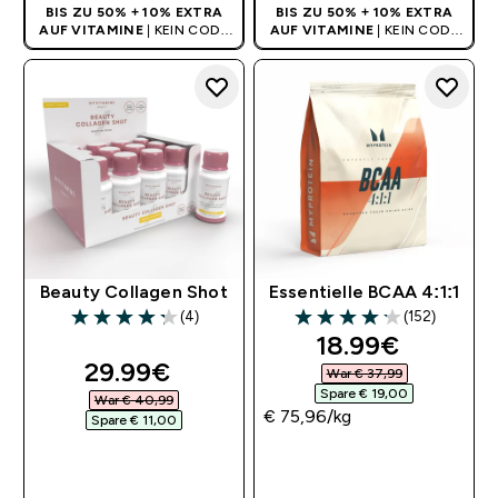
BIS ZU 50% + 10% EXTRA
BIS ZU 50% + 10% EXTRA
AUF VITAMINE
| KEIN CODE
AUF VITAMINE
| KEIN CODE
BENÖTIGT
BENÖTIGT
Beauty Collagen Shot
Essentielle BCAA 4:1:1
(4)
(152)
4.25 out of 5 stars
4.16 out of 5 stars
discounted pri
18.99€‎
discounted price
29.99€‎
War € 37,99‎
Spare € 19,00‎
War € 40,99‎
€ 75,96‎/kg
Spare € 11,00‎
SOFORTKAUF
SOFORTKAUF