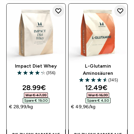
Impact Diet Whey
L-Glutamin
(356)
Aminosäuren
4.26 out of 5 stars
(345)
4.56 out of 5 stars
discounted price
discounted pri
28.99€‎
12.49€‎
War € 47,99‎
War € 16,99‎
Spare € 19,00‎
Spare € 4,50‎
€ 28,99‎/kg
€ 49,96‎/kg
SOFORTKAUF
SOFORTKAUF