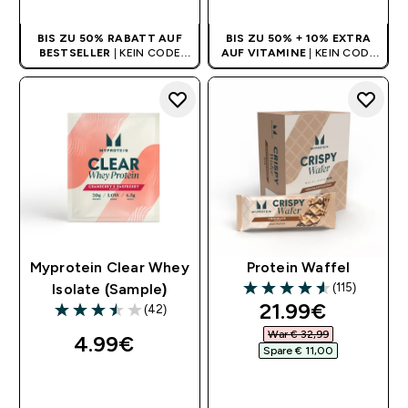
BIS ZU 50% RABATT AUF
BIS ZU 50% + 10% EXTRA
BESTSELLER
| KEIN CODE
AUF VITAMINE
| KEIN CODE
BENÖTIGT
BENÖTIGT
Myprotein Clear Whey
Protein Waffel
(115)
Isolate (Sample)
4.56 out of 5 stars
discounted pri
21.99€‎
(42)
3.48 out of 5 stars
War € 32,99‎
4.99€‎
Spare € 11,00‎
SOFORTKAUF
SOFORTKAUF