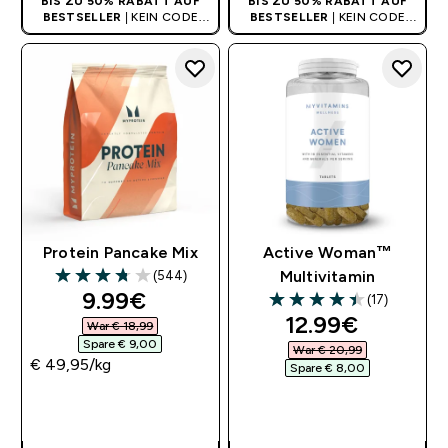
BIS ZU 50% RABATT AUF
BIS ZU 50% RABATT AUF
BESTSELLER
| KEIN CODE
BESTSELLER
| KEIN CODE
BENÖTIGT
BENÖTIGT
Protein Pancake Mix
Active Woman™
(544)
Multivitamin
3.73 out of 5 stars
discounted price
9.99€‎
(17)
4.41 out of 5 stars
discounted pri
12.99€‎
War € 18,99‎
Spare € 9,00‎
War € 20,99‎
€ 49,95‎/kg
Spare € 8,00‎
SOFORTKAUF
SOFORTKAUF