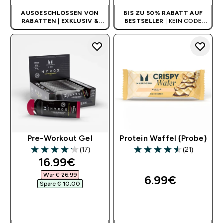
AUSGESCHLOSSEN VON
BIS ZU 50% RABATT AUF
RABATTEN | EXKLUSIV &
BESTSELLER
| KEIN CODE
LIMITIERT
BENÖTIGT
Pre-Workout Gel
Protein Waffel (Probe)
(17)
(21)
4.18 out of 5 stars
4.57 out of 5 stars
discounted price
16.99€‎
War € 26,99‎
6.99€‎
Spare € 10,00‎
SOFORTKAUF
SOFORTKAUF