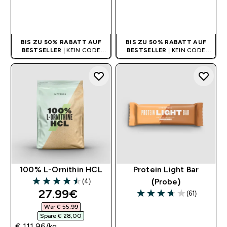
SOFORTKAUF
SOFORTKAUF
BIS ZU 50% RABATT AUF
BIS ZU 50% RABATT AUF
BESTSELLER
| KEIN CODE
BESTSELLER
| KEIN CODE
BENÖTIGT
BENÖTIGT
100% L-Ornithin HCL
Protein Light Bar
(4)
(Probe)
4.5 out of 5 stars
discounted price
27.99€‎
(61)
3.67 out of 5 stars
War € 55,99‎
Spare € 28,00‎
€ 111,96‎/kg