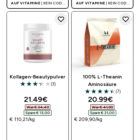
AUF VITAMINE
| KEIN CODE
AUF VITAMINE
| KEIN CODE
BENÖTIGT
BENÖTIGT
Kollagen-Beautypulver
100% L-Theanin
(3)
Aminosäure
3.33 out of 5 stars
(7)
4.43 out of 5 stars
discounted price
discounted pri
21.49€‎
20.99€‎
War € 34,49‎
War € 41,99‎
Spare € 13,00‎
Spare € 21,00‎
€ 110,21‎/kg
€ 209,90‎/kg
SOFORTKAUF
SOFORTKAUF