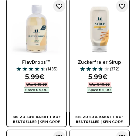
FlavDrops™
Zuckerfreier Sirup
(1435)
(372)
4.41 out of 5 stars
3.72 out of 5 stars
discounted price
discounted pr
5.99€‎
5.99€‎
War € 10,99‎
War € 10,99‎
Spare € 5,00‎
Spare € 5,00‎
SOFORTKAUF
SOFORTKAUF
BIS ZU 50% RABATT AUF
BIS ZU 50% RABATT AUF
BESTSELLER
| KEIN CODE
BESTSELLER
| KEIN CODE
BENÖTIGT
BENÖTIGT