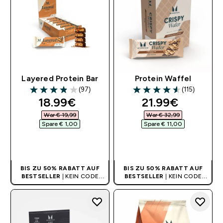
Layered Protein Bar
Protein Waffel
(97)
(115)
3.85 out of 5 stars
4.56 out of 5 stars
discounted price
discounted pri
18.99€‎
21.99€‎
War € 19,99‎
War € 32,99‎
Spare € 1,00‎
Spare € 11,00‎
SOFORTKAUF
SOFORTKAUF
BIS ZU 50% RABATT AUF
BIS ZU 50% RABATT AUF
BESTSELLER
| KEIN CODE
BESTSELLER
| KEIN CODE
BENÖTIGT
BENÖTIGT