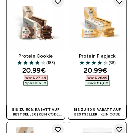
Protein Cookie
Protein Flapjack
(188)
(38)
4.15 out of 5 stars
4.26 out of 5 stars
discounted price
discounted pri
20.99€‎
20.99€‎
War € 27,49‎
War € 26,99‎
Spare € 6,50‎
Spare € 6,00‎
SOFORTKAUF
SOFORTKAUF
BIS ZU 50% RABATT AUF
BIS ZU 50% RABATT AUF
BESTSELLER
| KEIN CODE
BESTSELLER
| KEIN CODE
BENÖTIGT
BENÖTIGT