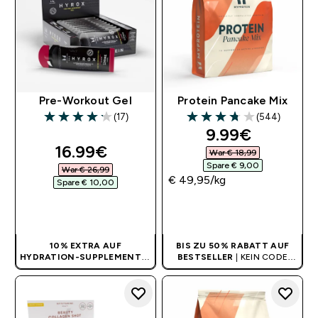
Pre-Workout Gel
Protein Pancake Mix
(17)
(544)
4.18 out of 5 stars
3.73 out of 5 stars
discounted pr
9.99€‎
discounted price
16.99€‎
War € 18,99‎
Spare € 9,00‎
War € 26,99‎
€ 49,95‎/kg
Spare € 10,00‎
SOFORTKAUF
SOFORTKAUF
10% EXTRA AUF
BIS ZU 50% RABATT AUF
HYDRATION-SUPPLEMENTE
|
BESTSELLER
| KEIN CODE
KEIN CODE BENÖTIGT
BENÖTIGT