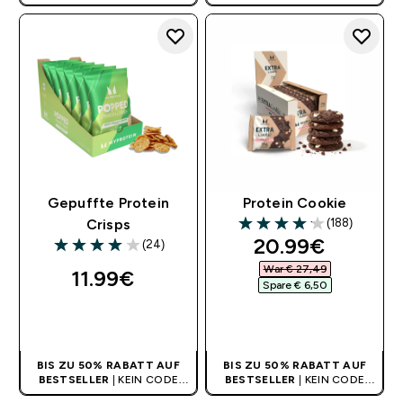
BENÖTIGT
BENÖTIGT
Gepuffte Protein
Protein Cookie
(188)
Crisps
4.15 out of 5 stars
discounted pri
20.99€‎
(24)
4 out of 5 stars
War € 27,49‎
11.99€‎
Spare € 6,50‎
SOFORTKAUF
SOFORTKAUF
BIS ZU 50% RABATT AUF
BIS ZU 50% RABATT AUF
BESTSELLER
| KEIN CODE
BESTSELLER
| KEIN CODE
BENÖTIGT
BENÖTIGT