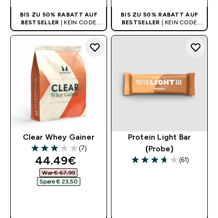
BIS ZU 50% RABATT AUF
BIS ZU 50% RABATT AUF
BESTSELLER
| KEIN CODE
BESTSELLER
| KEIN CODE
BENÖTIGT
BENÖTIGT
Clear Whey Gainer
Protein Light Bar
(7)
(Probe)
3 out of 5 stars
discounted price
44.49€‎
(61)
3.67 out of 5 stars
War € 67,99‎
Spare € 23,50‎
SOFORTKAUF
SOFORTKAUF