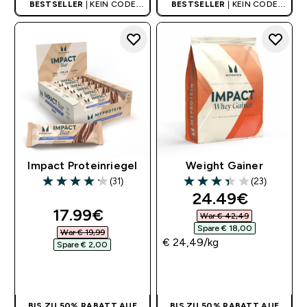
BESTSELLER
| KEIN CODE
BESTSELLER
| KEIN CODE
BENÖTIGT
BENÖTIGT
Impact Proteinriegel
Weight Gainer
(31)
(23)
4.19 out of 5 stars
3.39 out of 5 stars
discounted pri
24.49€‎
discounted price
17.99€‎
War € 42,49‎
Spare € 18,00‎
War € 19,99‎
€ 24,49‎/kg
Spare € 2,00‎
SOFORTKAUF
SOFORTKAUF
BIS ZU 50% RABATT AUF
BIS ZU 50% RABATT AUF