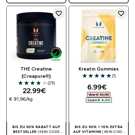
BENÖTIGT
BENÖTIGT
THE Creatine
Kreatin Gummies
(1)
(Creapure®)
5 out of 5 stars
(29)
discounted pr
6.99€‎
3.9 out of 5 stars
22.99€‎
War € 10,99‎
€ 91,96‎/kg
Spare € 4,00‎
SOFORTKAUF
SOFORTKAUF
BIS ZU 50% RABATT AUF
BIS ZU 50% + 10% EXTRA
BESTSELLER
| KEIN CODE
AUF VITAMINE
| KEIN CODE