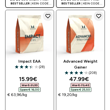
BESTSELLER
| KEIN CODE
BESTSELLER
| KEIN CODE
BENÖTIGT
BENÖTIGT
Impact EAA
Advanced Weight
(28)
Gainer
3.39 out of 5 stars
(208)
4.13 out of 5 stars
discounted price
discounted pri
15.99€‎
47.99€‎
War € 31,99‎
War € 73,49‎
Spare € 16,00‎
Spare € 25,50‎
€ 63,96‎/kg
€ 19,20‎/kg
SOFORTKAUF
SOFORTKAUF