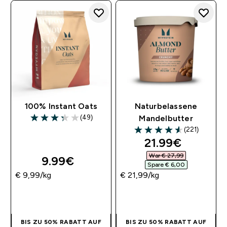
100% Instant Oats
Naturbelassene
(49)
Mandelbutter
3.33 out of 5 stars
(221)
4.56 out of 5 stars
discounted pri
21.99€‎
War € 27,99‎
9.99€‎
Spare € 6,00‎
€ 9,99‎/kg
€ 21,99‎/kg
SOFORTKAUF
SOFORTKAUF
BIS ZU 50% RABATT AUF
BIS ZU 50% RABATT AUF