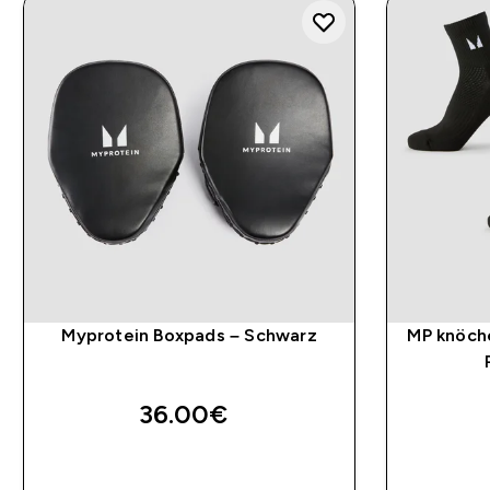
Myprotein Boxpads – Schwarz
MP knöche
36.00€‎
SOFORTKAUF