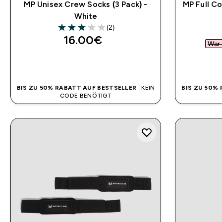
MP Unisex Crew Socks (3 Pack) -
MP Full 
White
(2)
3 out of 5 stars
16.00€‎
War 
SOFORTKAUF
BIS ZU 50% RABATT AUF BESTSELLER
| KEIN
BIS ZU 50%
CODE BENÖTIGT