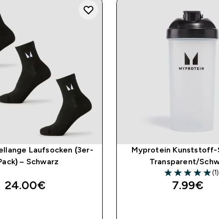
llange Laufsocken (3er-
Myprotein Kunststoff-
Pack) – Schwarz
Transparent/Sch
(1)
5 out of 5 stars
24.00€‎
7.99€‎
SOFORTKAUF
SOFORTKAUF