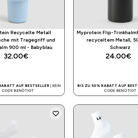
ein Recycelte Metall
Myprotein Flip-Trinkhalm
sche mit Tragegriff und
recyceltem Metall, 5
alm 900 ml - Babyblau
Schwarz
32.00€‎
24.00€‎
SOFORTKAUF
SOFORTKAUF
 RABATT AUF BESTSELLER
| KEIN
BIS ZU 50% RABATT AUF BEST
CODE BENÖTIGT
CODE BENÖTIGT