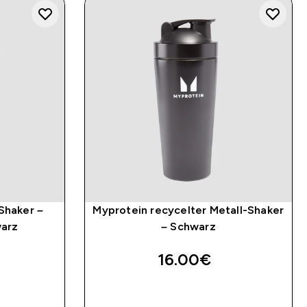
Shaker –
Myprotein recycelter Metall-Shaker
warz
– Schwarz
16.00€‎
SOFORTKAUF