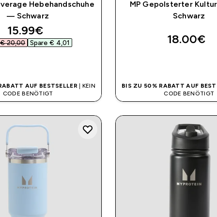
Coverage Hebehandschuhe
MP Gepolsterter Kultur
— Schwarz
Schwarz
discounted price
15.99€‎
18.00€‎
€ 20,00‎
Spare € 4,01‎
SOFORTKAUF
SOFORTKAUF
 RABATT AUF BESTSELLER
| KEIN
BIS ZU 50% RABATT AUF BEST
CODE BENÖTIGT
CODE BENÖTIGT