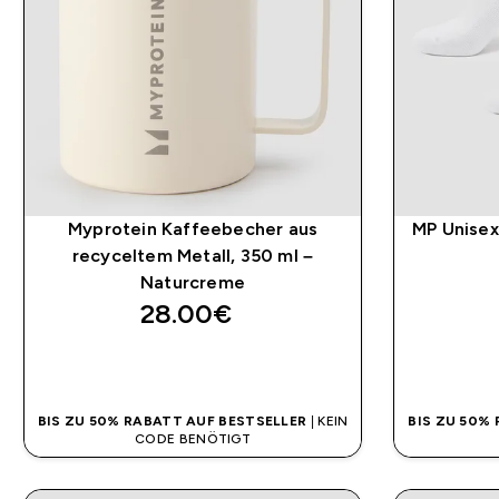
Myprotein Kaffeebecher aus
MP Unisex 
recyceltem Metall, 350 ml –
Naturcreme
28.00€‎
SOFORTKAUF
BIS ZU 50% RABATT AUF BESTSELLER
| KEIN
BIS ZU 50%
CODE BENÖTIGT