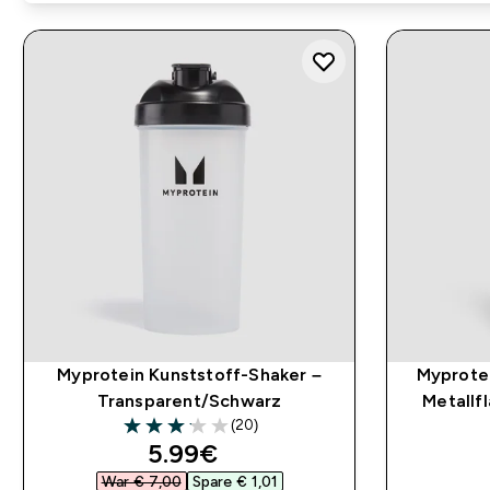
Myprotein Kunststoff-Shaker –
Myprotei
Transparent/Schwarz
Metallf
(20)
3.1 out of 5 stars
discounted price
5.99€‎
War € 7,00‎
Spare € 1,01‎