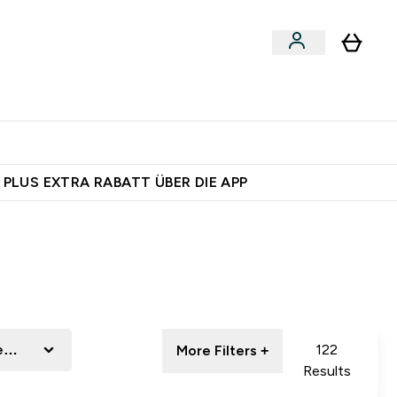
egan
Expertenrat
Enter Food, Bars & Snacks submenu
Enter Vegan submenu
Enter Expertenrat submenu
⌄
⌄
 dich – bereit?
 PLUS EXTRA RABATT ÜBER DIE APP
egorie
122
More Filters +
Results