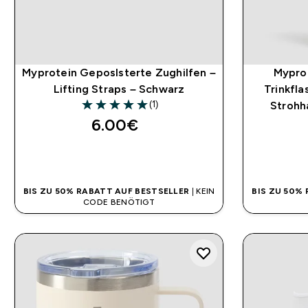
Myprotein Geposlsterte Zughilfen –
Myprot
Lifting Straps – Schwarz
Trinkfla
(1)
Strohh
5 out of 5 stars
6.00€‎
SOFORTKAUF
BIS ZU 50% RABATT AUF BESTSELLER
| KEIN
BIS ZU 50%
CODE BENÖTIGT