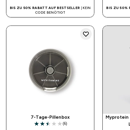
BIS ZU 50% RABATT AUF BESTSELLER
| KEIN
BIS ZU 50%
CODE BENÖTIGT
7-Tage-Pillenbox
Myprotein 
(6)
2.5 out of 5 stars