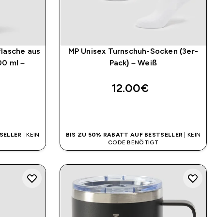
flasche aus
MP Unisex Turnschuh-Socken (3er-
00 ml –
Pack) – Weiß
12.00€‎
SOFORTKAUF
SELLER
| KEIN
BIS ZU 50% RABATT AUF BESTSELLER
| KEIN
CODE BENÖTIGT