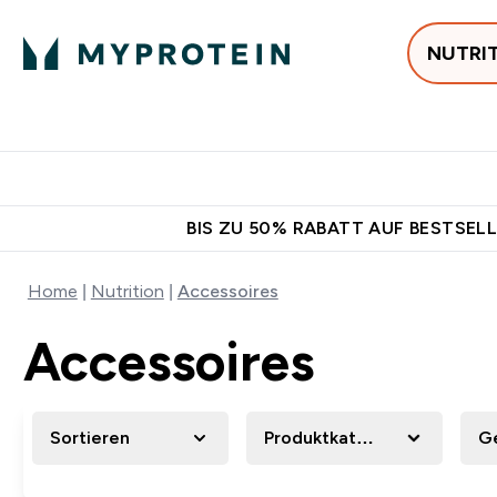
NUTRI
Jetzt im Trend
P
Enter
⌄
Gratis Ver
BIS ZU 50% RABATT AUF BESTSELL
Home
Nutrition
Accessoires
Accessoires
Sortieren
Produktkategorie
G