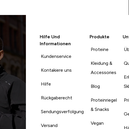
kann man keinen Saum
machen????!!!!??? Frechheit.
Hilfe Und
Produkte
Un
Informationen
Proteine
Üb
Kundenservice
Kleidung &
Qu
Kontakiere uns
Accessories
Er
Hilfe
Blog
Sk
Rückgaberecht
Proteinriegel
Pr
& Snacks
Sendungsverfolgung
Ge
Vegan
Versand
Hä