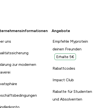
ternehmensinformationen
Angebote
er uns
Empfehle Myprotein
deinen Freunden
alitätssicherung
Erhalte 5€
klärung zur modernen
Rabattcodes
laverei
Impact Club
ivatsphäre
Rabatte für Studenten
schäftsbedingungen
und Absolventen
ndlerkonto