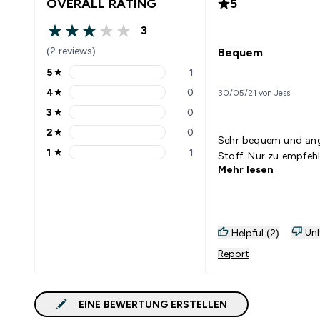
OVERALL RATING
5
3
3 out of 5 stars
(2 reviews)
Bequem
5
★
1
5 stars rating 1 reviews
4
★
0
30/05/21 von Jessi
4 stars rating 0 reviews
3
★
0
3 stars rating 0 reviews
2
★
0
2 stars rating 0 reviews
Sehr bequem und an
1
★
1
Stoff. Nur zu empfehl
1 stars rating 1 reviews
Mehr lesen
Unh
Helpful (2)
Report
EINE BEWERTUNG ERSTELLEN