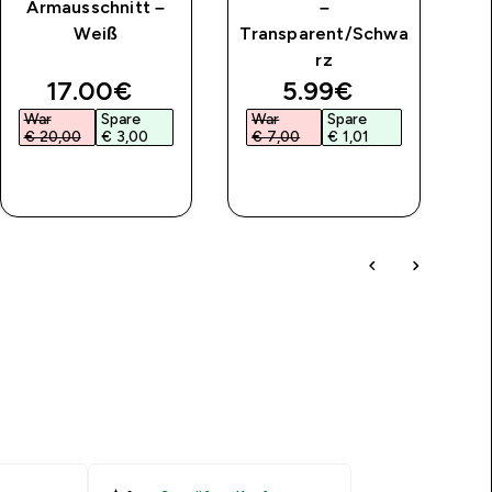
Armausschnitt –
–
Weiß
Transparent/Schwa
rz
discounted price
discounted price
17.00€‎
5.99€‎
War
Spare
War
Spare
W
€ 20,00‎
€ 3,00‎
€ 7,00‎
€ 1,01‎
€
SOFORTKAUF
SOFORTKAUF