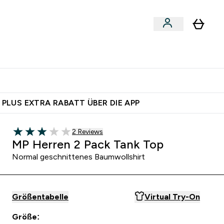
egan
Expertenrat
Enter Food, Bars & Snacks submenu
Enter Vegan submenu
Enter Expertenrat submenu
⌄
⌄
 dich – bereit?
 PLUS EXTRA RABATT ÜBER DIE APP
2 customer reviews
2 Reviews
3 out of 5 stars
MP Herren 2 Pack Tank Top
Normal geschnittenes Baumwollshirt
Größentabelle
Virtual Try-On
Größe: