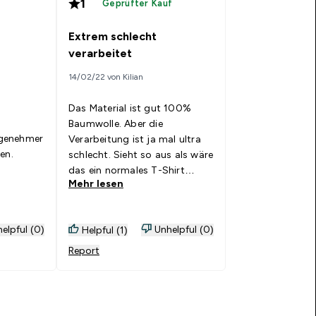
1
Geprüfter Kauf
Extrem schlecht
verarbeitet
14/02/22 von Kilian
Das Material ist gut 100%
Baumwolle. Aber die
genehmer
Verarbeitung ist ja mal ultra
en.
schlecht. Sieht so aus als wäre
das ein normales T-Shirt
Mehr lesen
gewesen, welches man die
Ärmel abgeschnitten hat. Bei
den Armen ist alles
elpful (0)
Unhelpful (0)
Helpful (1)
ausgefranst und der Schnitt
nicht einmal gerade. Es wurde
Report
nicht einmal die Mühe
gemacht die Löcher bei den
Armen mit Saum zu
umzunähen. -1 Sterne, wie