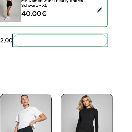
MP Damen 2-in-1 Floaty Shorts –
Schwarz - XL
ieses Produkt ausw�hlen - MP Damen 2-in-1 Floaty Shorts – 
40.00€‎
2,00‎
Diese zu deiner Routine hinzuf�gen