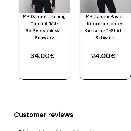
cs
MP Damen Training
MP Damen Basics
s
Top mit 1/4-
Körperbetontes
 –
Reißverschluss –
Kurzarm-T-Shirt –
Schwarz
Schwarz
34.00€‎
24.00€‎
SOFORTKAUF
SOFORTKAUF
Customer reviews