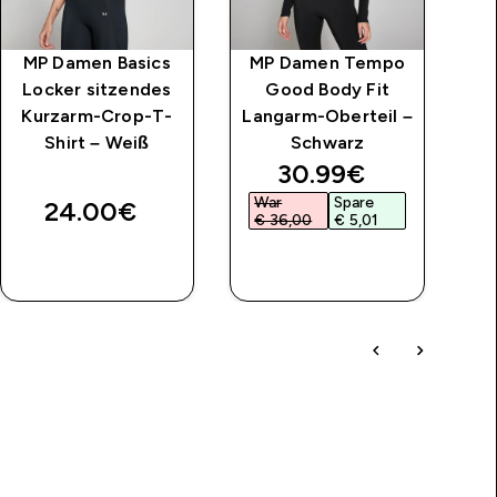
MP Damen Basics
MP Damen Tempo
MP
Locker sitzendes
Good Body Fit
K
Kurzarm-Crop-T-
Langarm-Oberteil –
Shirt – Weiß
Schwarz
discounted price
30.99€‎
War
Spare
24.00€‎
€ 36,00‎
€ 5,01‎
SOFORTKAUF
SOFORTKAUF