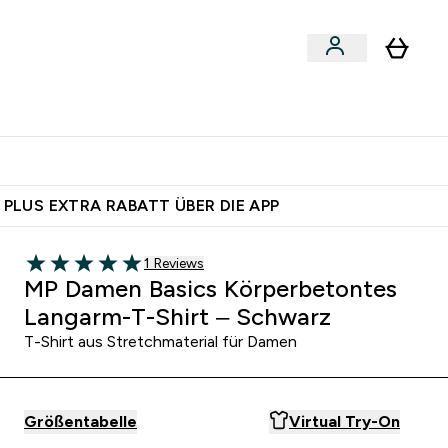
 nach Aktivität
bmenu
essories submenu
Enter Shoppe nach Aktivität submenu
⌄
 dich – bereit?
 PLUS EXTRA RABATT ÜBER DIE APP
1 customer reviews
1 Reviews
5 out of 5 stars
MP Damen Basics Körperbetontes
Langarm-T-Shirt – Schwarz
T-Shirt aus Stretchmaterial für Damen
Größentabelle
Virtual Try-On