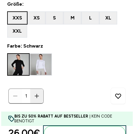
Größe:
XXS
XS
S
M
L
XL
XXL
Farbe: Schwarz
BIS ZU 50% RABATT AUF BESTSELLER
| KEIN CODE
BENÖTIGT
26.00€‎
Zum Warenkorb hinzufügen