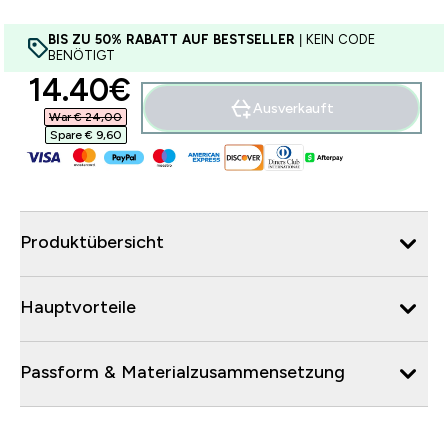
BIS ZU 50% RABATT AUF BESTSELLER
| KEIN CODE
BENÖTIGT
discounted price
14.40€‎
Ausverkauft
War € 24,00‎
Spare € 9,60‎
Produktübersicht
Hauptvorteile
Passform & Materialzusammensetzung