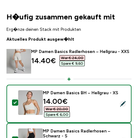
H�ufig zusammen gekauft mit
Erg�nze deinen Stack mit Produkten
Aktuelles Produkt ausgew�hlt
MP Damen Basics Radlerhosen – Hellgrau - XXS
War € 24,00‎
discounted price
14.40€‎
Spare € 9,60‎
MP Damen Basics BH – Hellgrau - XS
discounted price
14.00€‎
Dieses Produkt ausw�hlen - MP Damen Basics BH – H
War € 20,00‎
Spare € 6,00‎
MP Damen Basics Radlerhosen –
Schwarz - S