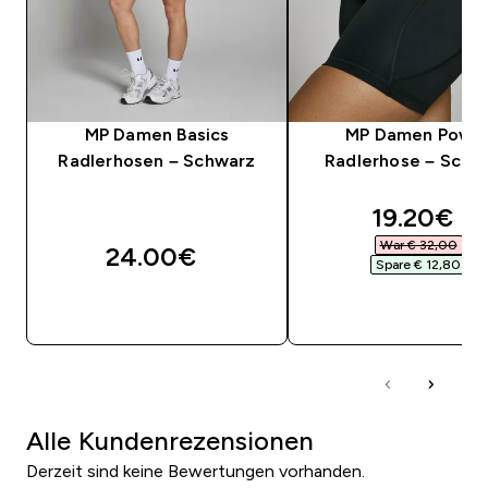
MP Damen Basics
MP Damen Powe
Radlerhosen – Schwarz
Radlerhose – Schw
discounte
19.20€‎
War € 32,00‎
24.00€‎
Spare € 12,80‎
SOFORTKAUF
SOFORTKAUF
Alle Kundenrezensionen
Derzeit sind keine Bewertungen vorhanden.