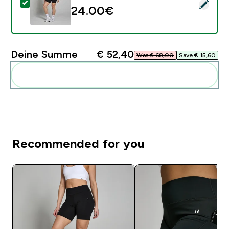
Dieses Produkt ausw�hlen - MP Damen Basics Radler
24.00€‎
Deine Summe
€ 52,40‎
Was € 68,00‎
Save € 15,60‎
Diese zu deiner Routine hinzuf�gen
Recommended for you