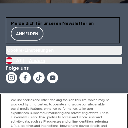
Melde dich für unseren Newsletter an
ANMELDEN
Cookie-Einstellungen
AT |
Ändern
Folge uns
We use cookies and other tracking tools on this site, which may be
provided by third parties, to operate and secure our site, enable
Hilfe Und Informationen
social media features, enhance performance, tailor user
experiences, support our marketing and advertising efforts. These
also enable us and third parties to access and record user and
activity data, such as IP addresses and online identifiers, referring
Produkte
URLs, searches and interactions, browser and device details, and