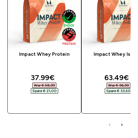
Impact Whey Protein
Impact Whey Isola
discounted price
discounte
37.99€‎
63.49€‎
War € 58,99‎
War € 96,99‎
Spare € 21,00‎
Spare € 33,50‎
SOFORTKAUF
SOFORTKAUF