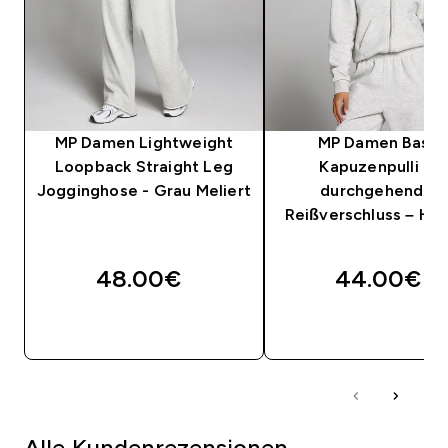
MP Damen Lightweight
MP Damen Basic
Loopback Straight Leg
Kapuzenpulli mi
Jogginghose - Grau Meliert
durchgehendem
Reißverschluss – Hel
48.00€‎
44.00€‎
SOFORTKAUF
SOFORTKAUF
Alle Kundenrezensionen