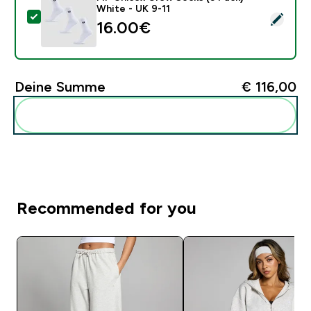
White - UK 9-11
Dieses Produkt ausw�hlen - MP Unisex Crew Socks (3
16.00€‎
Deine Summe
€ 116,00‎
Diese zu deiner Routine hinzuf�gen
Recommended for you