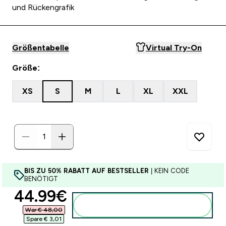
und Rückengrafik
Größentabelle
Virtual Try-On
Größe:
XS
S
M
L
XL
XXL
BIS ZU 50% RABATT AUF BESTSELLER
| KEIN CODE
BENÖTIGT
discounted price
44.99€‎
Zum Warenkorb hinzufügen
War € 48,00‎
Spare € 3,01‎