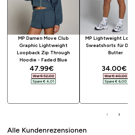
MP Damen Move Club
MP Lightweight Loo
Graphic Lightweight
Sweatshorts für Da
Loopback Zip Through
Butter
Hoodie - Faded Blue
discounted price
discounte
47.99€‎
34.00€‎
War € 52,00‎
War € 40,00‎
Spare € 4,01‎
Spare € 6,00‎
SOFORTKAUF
SOFORTKAUF
Alle Kundenrezensionen