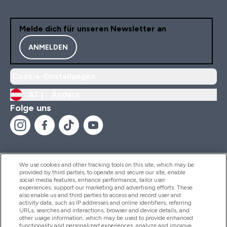
Melde dich für unseren Newsletter an
ANMELDEN
Cookie-Einstellungen
AT |
Ändern
Folge uns
We use cookies and other tracking tools on this site, which may be
provided by third parties, to operate and secure our site, enable
Hilfe Und Informationen
social media features, enhance performance, tailor user
experiences, support our marketing and advertising efforts. These
also enable us and third parties to access and record user and
activity data, such as IP addresses and online identifiers, referring
Produkte
URLs, searches and interactions, browser and device details, and
other usage information, which may be used to provide enhanced
functionality and personalized experiences, analyze and improve