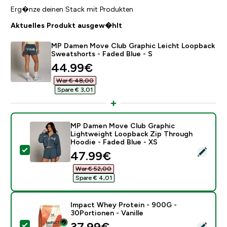
Erg�nze deinen Stack mit Produkten
Aktuelles Produkt ausgew�hlt
MP Damen Move Club Graphic Leicht Loopback
Sweatshorts - Faded Blue - S
discounted price
44.99€‎
War € 48,00‎
Spare € 3,01‎
MP Damen Move Club Graphic
Lightweight Loopback Zip Through
Hoodie - Faded Blue - XS
Dieses Produkt ausw�hlen - MP Damen Move Club Gra
discounted price
47.99€‎
War € 52,00‎
Spare € 4,01‎
Impact Whey Protein - 900G -
30Portionen - Vanille
discounted price
37.99€‎
Dieses Produkt ausw�hlen - Impact Whey Protein - 90