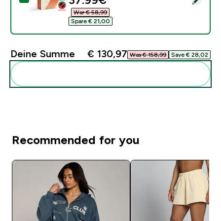
War € 58,99‎
Spare € 21,00‎
Deine Summe
€ 130,97‎
Was € 158,99‎
Save € 28,02‎
Diese zu deiner Routine hinzuf�gen
Recommended for you