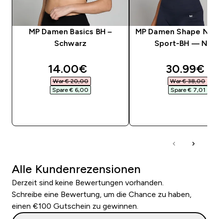
MP Damen Basics BH –
MP Damen Shape Naht
Schwarz
Sport-BH — Nav
discounted price
discounte
14.00€‎
30.99€‎
War € 20,00‎
War € 38,00‎
Spare € 6,00‎
Spare € 7,01‎
SOFORTKAUF
SOFORTKAUF
Alle Kundenrezensionen
Derzeit sind keine Bewertungen vorhanden.
Schreibe eine Bewertung, um die Chance zu haben,
einen €100 Gutschein zu gewinnen.