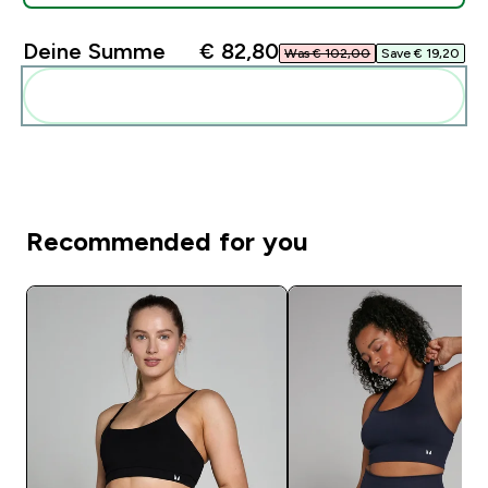
Deine Summe
€ 82,80‎
Was € 102,00‎
Save € 19,20‎
Diese zu deiner Routine hinzuf�gen
Recommended for you