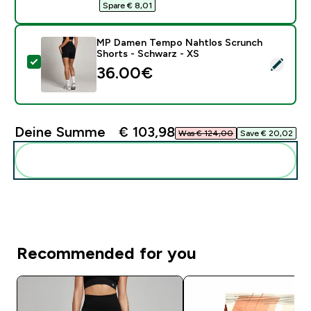
Spare € 8,01‎
MP Damen Tempo Nahtlos Scrunch
Shorts - Schwarz - XS
Dieses Produkt ausw�hlen - MP Damen Tempo Nahtlo
36.00€‎
Deine Summe
€ 103,98‎
Was € 124,00‎
Save € 20,02‎
Diese zu deiner Routine hinzuf�gen
Recommended for you