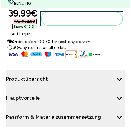
BENÖTIGT
discounted price
39.99€‎
Zum Warenkorb hinzufügen
War € 52,00‎
Spare € 12,01‎
Auf Lager
Order before 00:30 for next day delivery
30-day returns on all orders
Produktübersicht
Hauptvorteile
Passform & Materialzusammensetzung