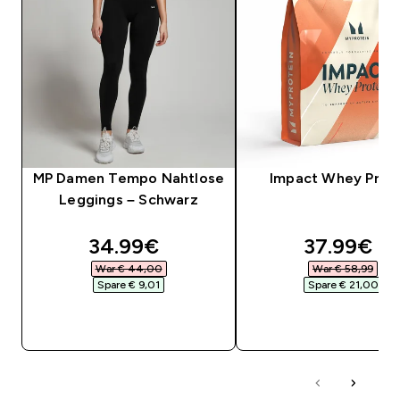
MP Damen Tempo Nahtlose
Impact Whey Prot
Leggings – Schwarz
discounted price
discounte
34.99€‎
37.99€‎
War € 44,00‎
War € 58,99‎
Spare € 9,01‎
Spare € 21,00‎
SOFORTKAUF
SOFORTKAUF