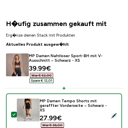
H�ufig zusammen gekauft mit
Erg�nze deinen Stack mit Produkten
Aktuelles Produkt ausgew�hlt
MP Damen Nahtloser Sport-BH mit V-
Ausschnitt – Schwarz - XS
discounted price
39.99€‎
War € 52,00‎
Spare € 12,01‎
MP Damen Tempo Shorts mit
geraffter Vorderseite – Schwarz -
XS
Dieses Produkt ausw�hlen - MP Damen Tempo Shorts m
discounted price
27.99€‎
War € 36,00‎