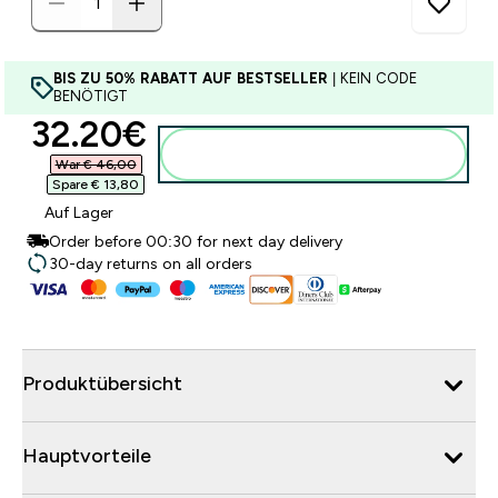
BIS ZU 50% RABATT AUF BESTSELLER
| KEIN CODE
BENÖTIGT
discounted price
32.20€‎
Zum Warenkorb hinzufügen
War € 46,00‎
Spare € 13,80‎
Auf Lager
Order before 00:30 for next day delivery
30-day returns on all orders
Produktübersicht
Hauptvorteile