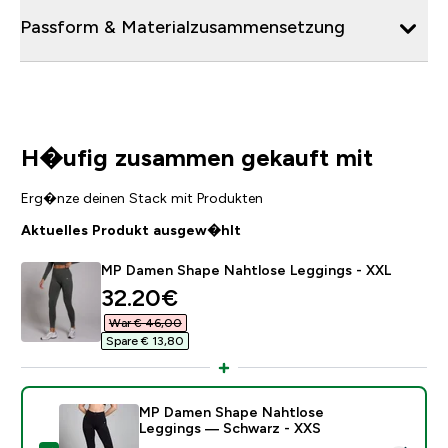
Passform & Materialzusammensetzung
H�ufig zusammen gekauft mit
Erg�nze deinen Stack mit Produkten
Aktuelles Produkt ausgew�hlt
MP Damen Shape Nahtlose Leggings - XXL
discounted price
32.20€‎
War € 46,00‎
Spare € 13,80‎
MP Damen Shape Nahtlose
Leggings — Schwarz - XXS