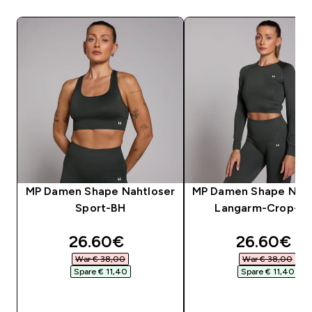
MP Damen Shape Nahtloser
MP Damen Shape Naht
Sport-BH
Langarm-Crop-T
discounted price
discounte
26.60€‎
26.60€‎
War € 38,00‎
War € 38,00‎
Spare € 11,40‎
Spare € 11,40‎
SOFORTKAUF
SOFORTKAUF